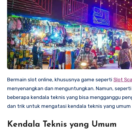
Bermain slot online, khususnya game seperti
Slot Sc
menyenangkan dan menguntungkan. Namun, seperti ha
beberapa kendala teknis yang bisa mengganggu penga
dan trik untuk mengatasi kendala teknis yang umum s
Kendala Teknis yang Umum