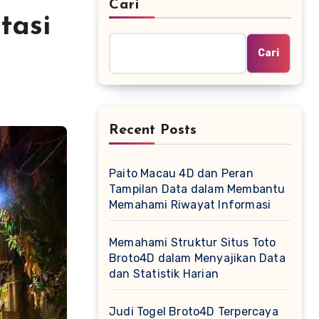
Cari
tasi
Cari
Recent Posts
Paito Macau 4D dan Peran
Tampilan Data dalam Membantu
Memahami Riwayat Informasi
Memahami Struktur Situs Toto
Broto4D dalam Menyajikan Data
dan Statistik Harian
Judi Togel Broto4D Terpercaya