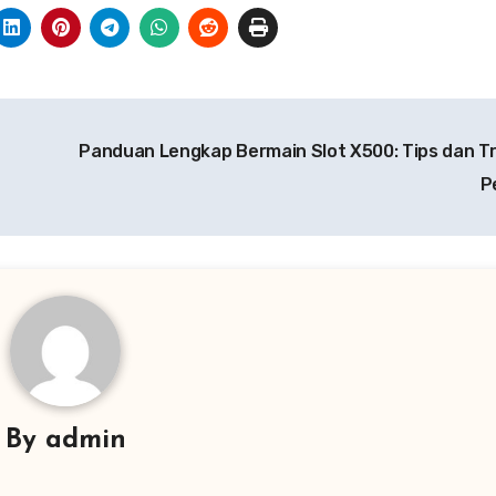
Panduan Lengkap Bermain Slot X500: Tips dan Tr
P
By
admin