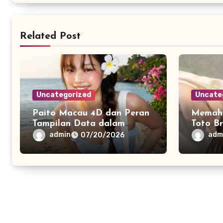
Related Post
Uncategorized
Uncate
Paito Macau 4D dan Peran
Memaha
Tampilan Data dalam
Toto B
Membantu Memahami
Menyaj
admin
adm
07/20/2026
Riwayat Informasi
Statist