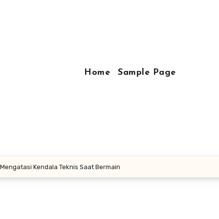
Home
Sample Page
a Mengatasi Kendala Teknis Saat Bermain