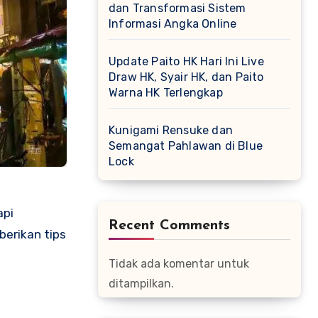
dan Transformasi Sistem
Informasi Angka Online
Update Paito HK Hari Ini Live
Draw HK, Syair HK, dan Paito
Warna HK Terlengkap
Kunigami Rensuke dan
Semangat Pahlawan di Blue
Lock
api
Recent Comments
erikan tips
Tidak ada komentar untuk
ditampilkan.