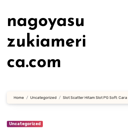
Lewati
ke
nagoyasu
konten
zukiameri
ca.com
Home
Uncategorized
Slot Scatter Hitam Slot PG Soft: Car
Uncategorized