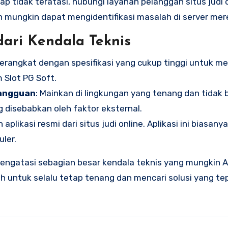
ap tidak teratasi, hubungi layanan pelanggan situs judi o
n mungkin dapat mengidentifikasi masalah di server mer
ari Kendala Teknis
erangkat dengan spesifikasi yang cukup tinggi untuk m
 Slot PG Soft.
Gangguan
: Mainkan di lingkungan yang tenang dan tidak
 disebabkan oleh faktor eksternal.
 aplikasi resmi dari situs judi online. Aplikasi ini biasanya
ler.
 mengatasi sebagian besar kendala teknis yang mungkin 
ah untuk selalu tetap tenang dan mencari solusi yang tep