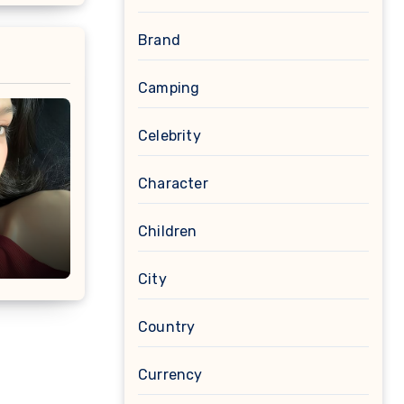
Brand
Camping
Celebrity
Character
Children
ne
City
Country
Currency