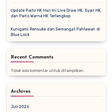
Update Paito HK Hari Ini Live Draw HK, Syair HK,
dan Paito Warna HK Terlengkap
Kunigami Rensuke dan Semangat Pahlawan di
Blue Lock
Recent Comments
Tidak ada komentar untuk ditampilkan.
Archives
Juli 2026