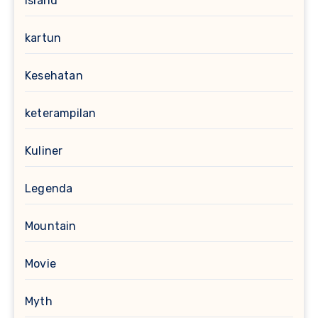
Island
kartun
Kesehatan
keterampilan
Kuliner
Legenda
Mountain
Movie
Myth