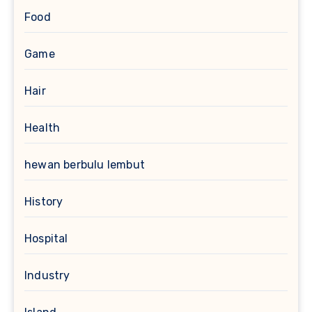
Food
Game
Hair
Health
hewan berbulu lembut
History
Hospital
Industry