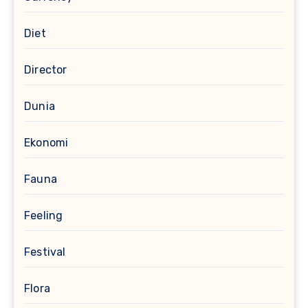
Diet
Director
Dunia
Ekonomi
Fauna
Feeling
Festival
Flora