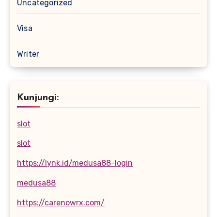
Uncategorized
Visa
Writer
Kunjungi:
slot
slot
https://lynk.id/medusa88-login
medusa88
https://carenowrx.com/