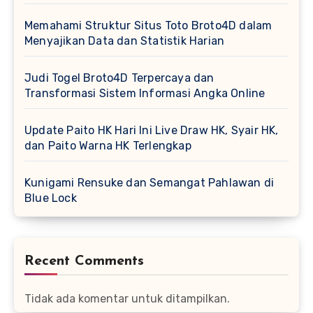
Memahami Struktur Situs Toto Broto4D dalam
Menyajikan Data dan Statistik Harian
Judi Togel Broto4D Terpercaya dan
Transformasi Sistem Informasi Angka Online
Update Paito HK Hari Ini Live Draw HK, Syair HK,
dan Paito Warna HK Terlengkap
Kunigami Rensuke dan Semangat Pahlawan di
Blue Lock
Recent Comments
Tidak ada komentar untuk ditampilkan.