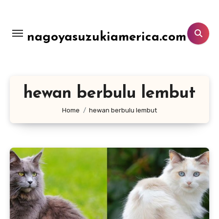
Lewati
ke
konten
nagoyasuzukiamerica.com
hewan berbulu lembut
Home
hewan berbulu lembut