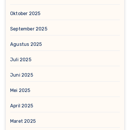
Oktober 2025
September 2025
Agustus 2025
Juli 2025
Juni 2025
Mei 2025
April 2025
Maret 2025