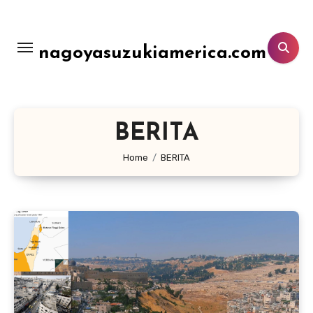
Lewati
ke
konten
nagoyasuzukiamerica.com
BERITA
Home
BERITA