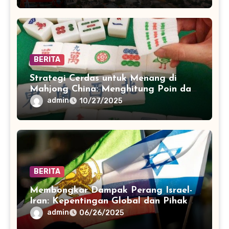
BERITA
Strategi Cerdas untuk Menang di
Mahjong China: Menghitung Poin dan
Peluang
admin
10/27/2025
BERITA
Membongkar Dampak Perang Israel-
Iran: Kepentingan Global dan Pihak
yang Terseret
admin
06/26/2025