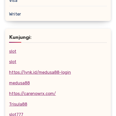
Visa
Writer
Kunjungi:
slot
slot
https://lynk.id/medusa88-login
medusa88
https://carenowrx.com/
Trisula88
slot777