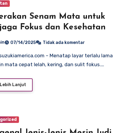
tan
Gerakan Senam Mata untuk
jaga Fokus dan Kesehatan
in
07/14/2025
Tidak ada komentar
in mata cepat lelah, kering, dan sulit fokus.…
Lebih Lanjut
gorized
enal Jenis-Jenis Mesin Judi