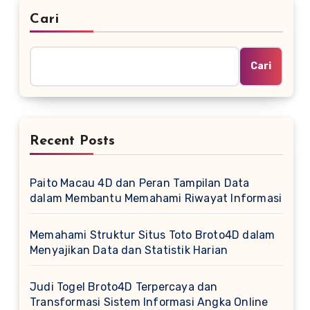
Cari
Cari
Recent Posts
Paito Macau 4D dan Peran Tampilan Data
dalam Membantu Memahami Riwayat Informasi
Memahami Struktur Situs Toto Broto4D dalam
Menyajikan Data dan Statistik Harian
Judi Togel Broto4D Terpercaya dan
Transformasi Sistem Informasi Angka Online