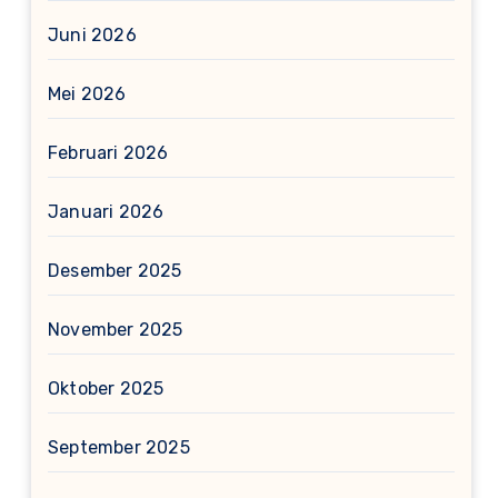
Juni 2026
Mei 2026
Februari 2026
Januari 2026
Desember 2025
November 2025
Oktober 2025
September 2025