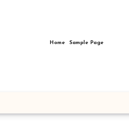
Home
Sample Page