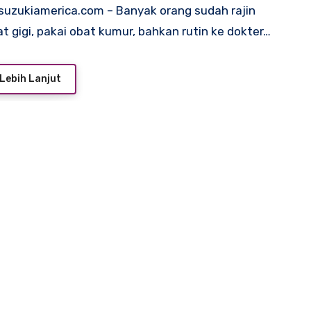
t gigi, pakai obat kumur, bahkan rutin ke dokter…
Lebih Lanjut