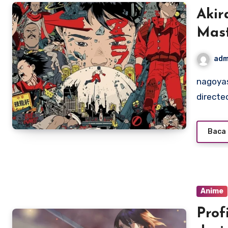
Akir
Mast
adm
nagoyasuzukiamerica.com – Released in 1988, “Akira”
directe
Baca 
Anime
Prof