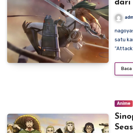
dari
adm
nagoyasuzukiamerica.com – Mikasa Ackerman adalah salah
satu ka
“Attac
Baca 
Anime
Sino
Seas