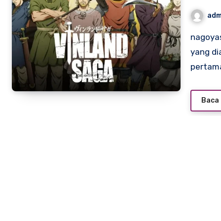
adm
nagoyasuzukiamerica.com – Vinland Saga adalah anime
yang di
pertam
Baca 