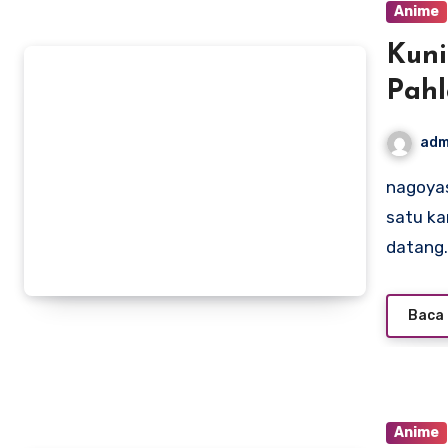
Anime
Kun
Pahl
adm
nagoyasuzukiamerica– Kunigami Rensuke menjadi salah
satu ka
datang
Baca 
Anime