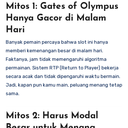
Mitos 1: Gates of Olympus
Hanya Gacor di Malam
Hari
Banyak pemain percaya bahwa slot ini hanya
memberi kemenangan besar di malam hari.
Faktanya, jam tidak memengaruhi algoritma
permainan. Sistem RTP (Return to Player) bekerja
secara acak dan tidak dipengaruhi waktu bermain.
Jadi, kapan pun kamu main, peluang menang tetap
sama.
Mitos 2: Harus Modal
Besar untuk Menang