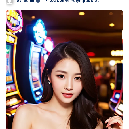
By
admin
11/12/2025
#olympus slot