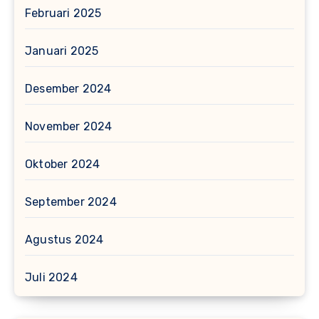
Februari 2025
Januari 2025
Desember 2024
November 2024
Oktober 2024
September 2024
Agustus 2024
Juli 2024