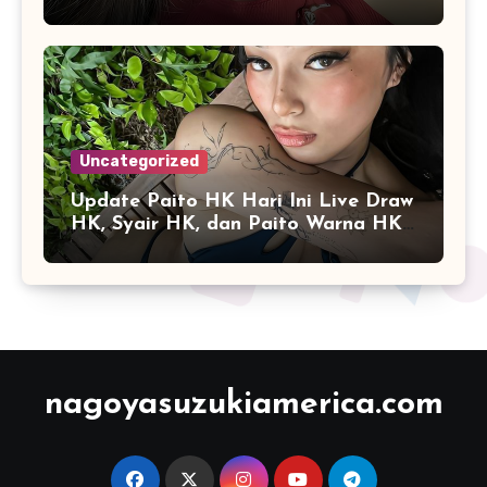
Angka Online
Uncategorized
Update Paito HK Hari Ini Live Draw
HK, Syair HK, dan Paito Warna HK
Terlengkap
nagoyasuzukiamerica.com