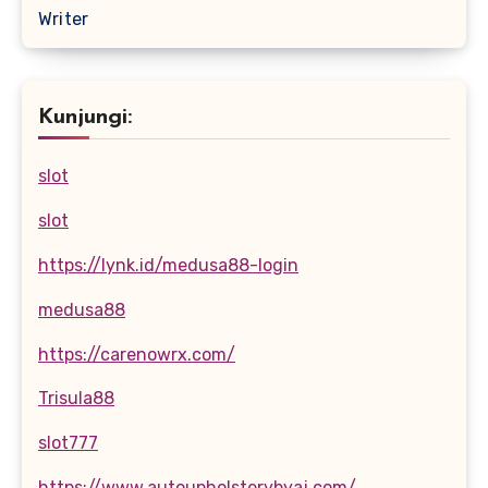
Writer
Kunjungi:
slot
slot
https://lynk.id/medusa88-login
medusa88
https://carenowrx.com/
Trisula88
slot777
https://www.autoupholsterybyaj.com/