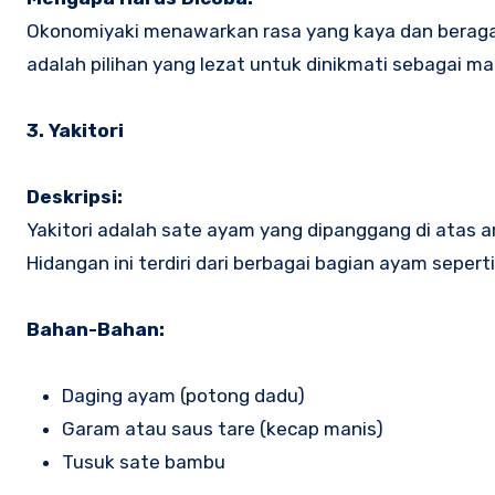
Okonomiyaki menawarkan rasa yang kaya dan beragam
adalah pilihan yang lezat untuk dinikmati sebagai m
3. Yakitori
Deskripsi:
Yakitori adalah sate ayam yang dipanggang di atas a
Hidangan ini terdiri dari berbagai bagian ayam seperti 
Bahan-Bahan:
Daging ayam (potong dadu)
Garam atau saus tare (kecap manis)
Tusuk sate bambu