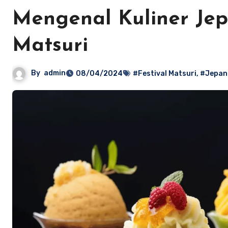
Mengenal Kuliner Jep
Matsuri
By
admin
08/04/2024
#Festival Matsuri
,
#Jepan