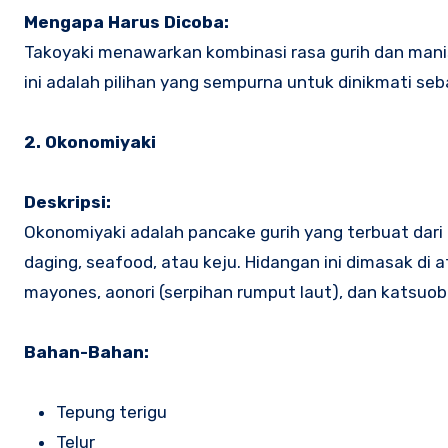
Mengapa Harus Dicoba:
Takoyaki menawarkan kombinasi rasa gurih dan manis
ini adalah pilihan yang sempurna untuk dinikmati seb
2. Okonomiyaki
Deskripsi:
Okonomiyaki adalah pancake gurih yang terbuat dari c
daging, seafood, atau keju. Hidangan ini dimasak di 
mayones, aonori (serpihan rumput laut), dan katsuob
Bahan-Bahan:
Tepung terigu
Telur