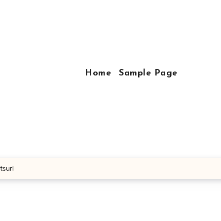
Home
Sample Page
tsuri