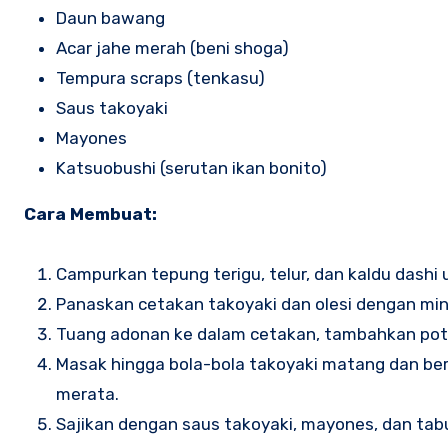
Daun bawang
Acar jahe merah (beni shoga)
Tempura scraps (tenkasu)
Saus takoyaki
Mayones
Katsuobushi (serutan ikan bonito)
Cara Membuat:
Campurkan tepung terigu, telur, dan kaldu dash
Panaskan cetakan takoyaki dan olesi dengan min
Tuang adonan ke dalam cetakan, tambahkan poto
Masak hingga bola-bola takoyaki matang dan b
merata.
Sajikan dengan saus takoyaki, mayones, dan tab