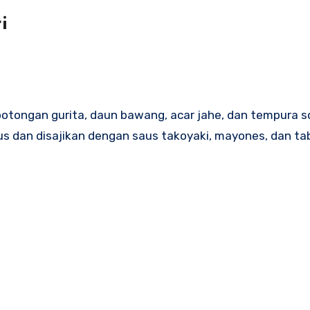
i
potongan gurita, daun bawang, acar jahe, dan tempura s
us dan disajikan dengan saus takoyaki, mayones, dan ta