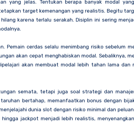
san yang jelas. Tentukan berapa banyak modal yan
tetapkan target kemenangan yang realistis. Begitu targ
ilang karena terlalu serakah. Disiplin ini sering men
modalnya.
an. Pemain cerdas selalu menimbang risiko sebelum m
hitungan akan cepat menghabiskan modal. Sebaliknya, 
ipelajari akan membuat modal lebih tahan lama dan
ungan semata, tetapi juga soal strategi dan manaj
aruhan bertahap, memanfaatkan bonus dengan bijak
menjelajahi dunia slot dengan risiko minimal dan pelua
 hingga jackpot menjadi lebih realistis, menyenangka