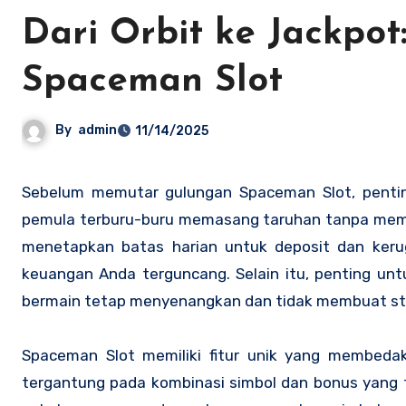
Dari Orbit ke Jackpot
Spaceman Slot
By
admin
11/14/2025
Sebelum memutar gulungan Spaceman Slot, pentin
pemula terburu-buru memasang taruhan tanpa memp
menetapkan batas harian untuk deposit dan keru
keuangan Anda terguncang. Selain itu, penting un
bermain tetap menyenangkan dan tidak membuat st
Spaceman Slot memiliki fitur unik yang membedaka
tergantung pada kombinasi simbol dan bonus yang