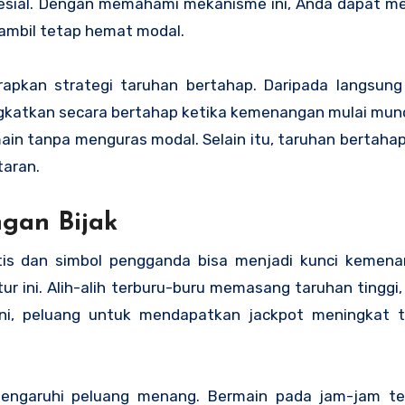
esial. Dengan memahami mekanisme ini, Anda dapat m
ambil tetap hemat modal.
apkan strategi taruhan bertahap. Daripada langsu
ingkatkan secara bertahap ketika kemenangan mulai munc
in tanpa menguras modal. Selain itu, taruhan bertah
taran.
gan Bijak
atis dan simbol pengganda bisa menjadi kunci kemena
 ini. Alih-alih terburu-buru memasang taruhan tinggi
ni, peluang untuk mendapatkan jackpot meningkat 
mengaruhi peluang menang. Bermain pada jam-jam te