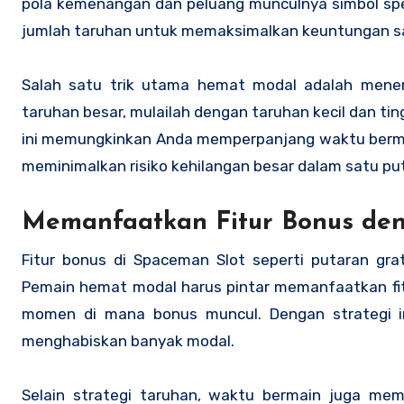
pola kemenangan dan peluang munculnya simbol sp
jumlah taruhan untuk memaksimalkan keuntungan s
Salah satu trik utama hemat modal adalah mener
taruhan besar, mulailah dengan taruhan kecil dan t
ini memungkinkan Anda memperpanjang waktu berma
meminimalkan risiko kehilangan besar dalam satu pu
Memanfaatkan Fitur Bonus den
Fitur bonus di Spaceman Slot seperti putaran gr
Pemain hemat modal harus pintar memanfaatkan fitur
momen di mana bonus muncul. Dengan strategi i
menghabiskan banyak modal.
Selain strategi taruhan, waktu bermain juga me