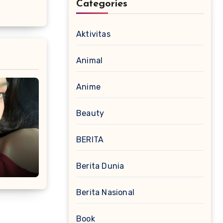
Categories
Aktivitas
Animal
Anime
Beauty
BERITA
Berita Dunia
ne
Berita Nasional
Book