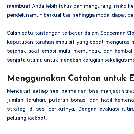
membuat Anda lebih fokus dan mengurangi risiko kep
pendek namun berkualitas, sehingga modal dapat ber
Salah satu tantangan terbesar dalam Spaceman Sl
keputusan taruhan impulsif yang cepat menguras m
sejenak saat emosi mulai memuncak, dan kembali 
senjata utama untuk menekan kerugian sekaligus 
Menggunakan Catatan untuk E
Mencatat setiap sesi permainan bisa menjadi str
jumlah taruhan, putaran bonus, dan hasil keme
strategi di sesi berikutnya. Dengan evaluasi ru
peluang jackpot.