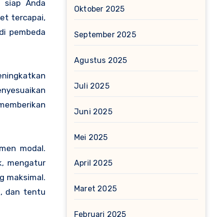
g siap Anda
Oktober 2025
et tercapai,
jadi pembeda
September 2025
Agustus 2025
eningkatkan
Juli 2025
menyesuaikan
 memberikan
Juni 2025
Mei 2025
emen modal.
, mengatur
April 2025
ng maksimal.
Maret 2025
n, dan tentu
Februari 2025