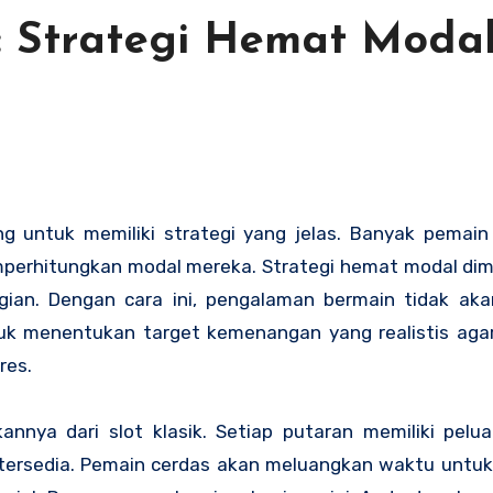
: Strategi Hemat Modal
g untuk memiliki strategi yang jelas. Banyak pemai
erhitungkan modal mereka. Strategi hemat modal dim
gian. Dengan cara ini, pengalaman bermain tidak a
tuk menentukan target kemenangan yang realistis agar
res.
nnya dari slot klasik. Setiap putaran memiliki pelu
 tersedia. Pemain cerdas akan meluangkan waktu unt