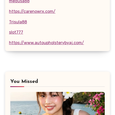
medusa88
https://carenowrx.com/
Trisula88
slot777
https://www.autoupholsterybyaj.com/
You Missed