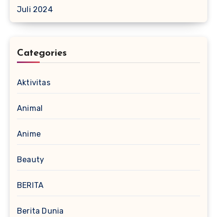
Juli 2024
Categories
Aktivitas
Animal
Anime
Beauty
BERITA
Berita Dunia