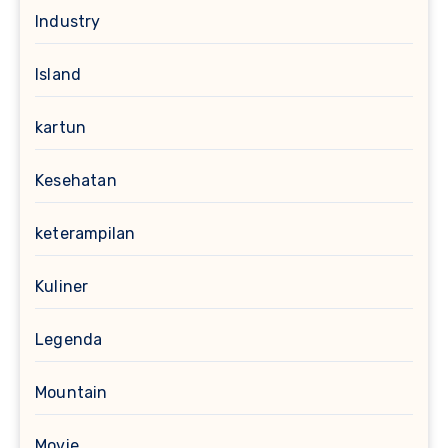
Industry
Island
kartun
Kesehatan
keterampilan
Kuliner
Legenda
Mountain
Movie