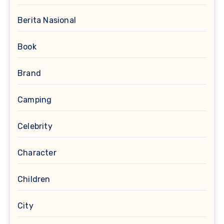
Berita Nasional
Book
Brand
Camping
Celebrity
Character
Children
City