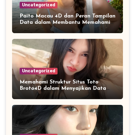
Uncategorized
Paito Macau 4D dan Peran Tampilan
Data dalam Membantu Memahami
Riwayat Informasi
Uncategorized
Memahami Struktur Situs Toto
Broto4D dalam Menyajikan Data
dan Statistik Harian