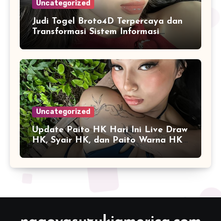
Uncategorized
Judi Togel Broto4D Terpercaya dan
Transformasi Sistem Informasi
Angka Online
Uncategorized
Update Paito HK Hari Ini Live Draw
HK, Syair HK, dan Paito Warna HK
Terlengkap