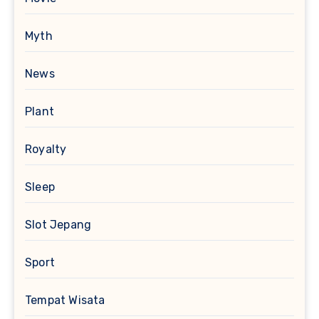
Myth
News
Plant
Royalty
Sleep
Slot Jepang
Sport
Tempat Wisata