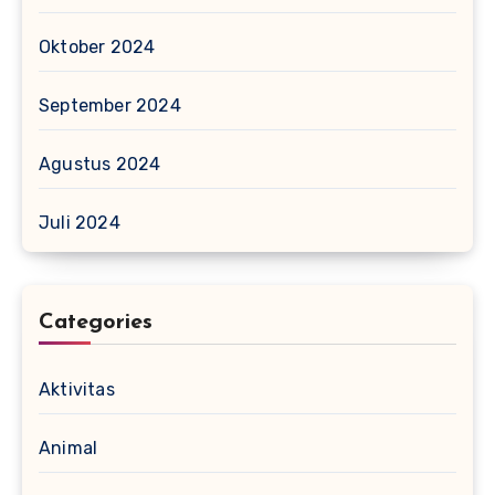
Oktober 2024
September 2024
Agustus 2024
Juli 2024
Categories
Aktivitas
Animal