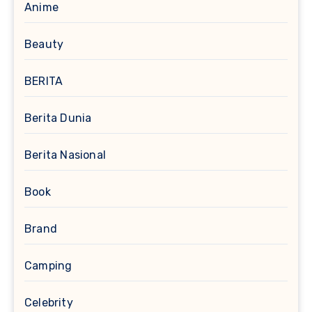
Anime
Beauty
BERITA
Berita Dunia
Berita Nasional
Book
Brand
Camping
Celebrity