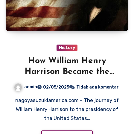
History
How William Henry
Harrison Became the
Ninth U.S. President
admin
02/05/2025
Tidak ada komentar
nagoyasuzukiamerica.com – The journey of
William Henry Harrison to the presidency of
the United States…