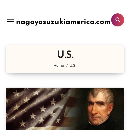
Lewati
ke
konten
nagoyasuzukiamerica.com
U.S.
Home
U.S.