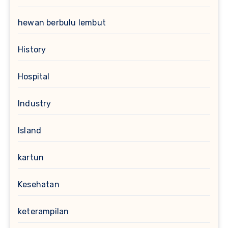
hewan berbulu lembut
History
Hospital
Industry
Island
kartun
Kesehatan
keterampilan