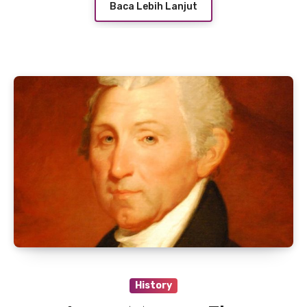
Baca Lebih Lanjut
History