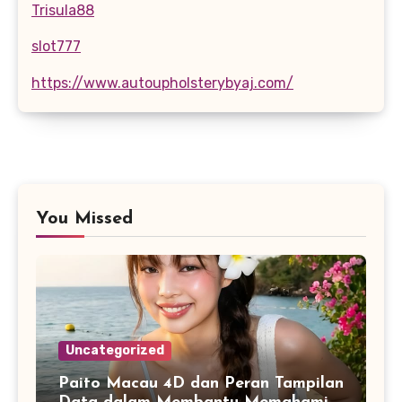
Trisula88
slot777
https://www.autoupholsterybyaj.com/
You Missed
Uncategorized
Paito Macau 4D dan Peran Tampilan