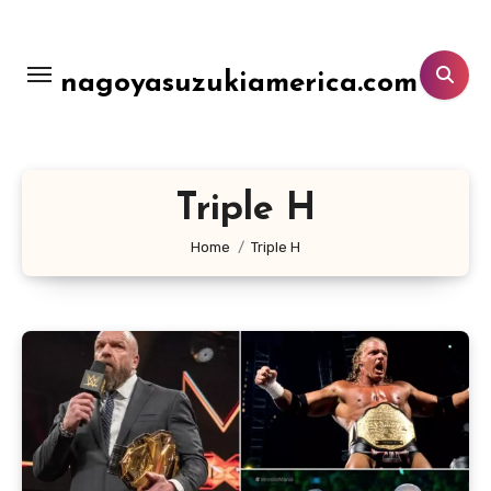
Lewati
ke
konten
nagoyasuzukiamerica.com
Triple H
Home
Triple H