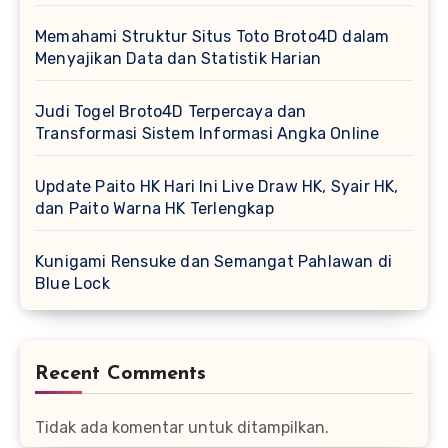
Memahami Struktur Situs Toto Broto4D dalam
Menyajikan Data dan Statistik Harian
Judi Togel Broto4D Terpercaya dan
Transformasi Sistem Informasi Angka Online
Update Paito HK Hari Ini Live Draw HK, Syair HK,
dan Paito Warna HK Terlengkap
Kunigami Rensuke dan Semangat Pahlawan di
Blue Lock
Recent Comments
Tidak ada komentar untuk ditampilkan.