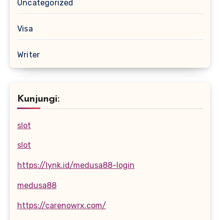
Uncategorized
Visa
Writer
Kunjungi:
slot
slot
https://lynk.id/medusa88-login
medusa88
https://carenowrx.com/