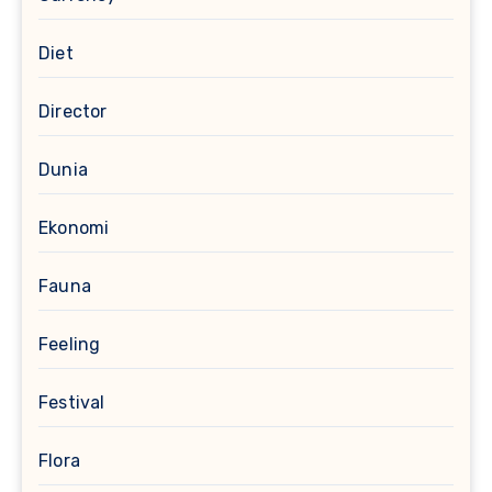
Diet
Director
Dunia
Ekonomi
Fauna
Feeling
Festival
Flora