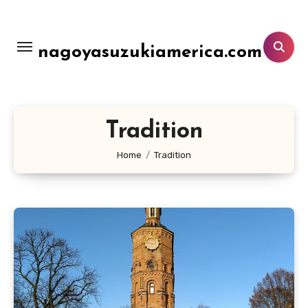
Lewati
ke
konten
nagoyasuzukiamerica.com
Tradition
Home
Tradition