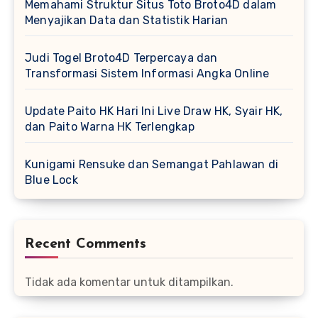
Memahami Struktur Situs Toto Broto4D dalam
Menyajikan Data dan Statistik Harian
Judi Togel Broto4D Terpercaya dan
Transformasi Sistem Informasi Angka Online
Update Paito HK Hari Ini Live Draw HK, Syair HK,
dan Paito Warna HK Terlengkap
Kunigami Rensuke dan Semangat Pahlawan di
Blue Lock
Recent Comments
Tidak ada komentar untuk ditampilkan.