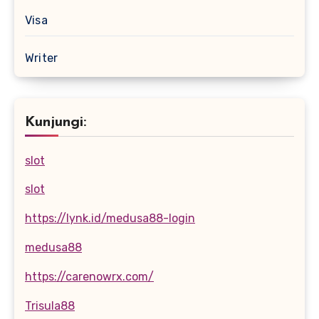
Visa
Writer
Kunjungi:
slot
slot
https://lynk.id/medusa88-login
medusa88
https://carenowrx.com/
Trisula88