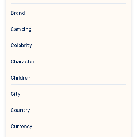
Brand
Camping
Celebrity
Character
Children
City
Country
Currency