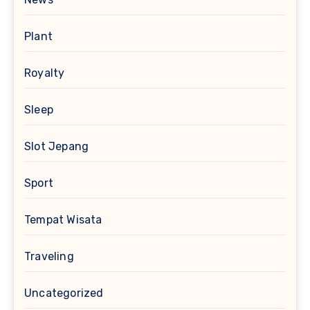
Plant
Royalty
Sleep
Slot Jepang
Sport
Tempat Wisata
Traveling
Uncategorized