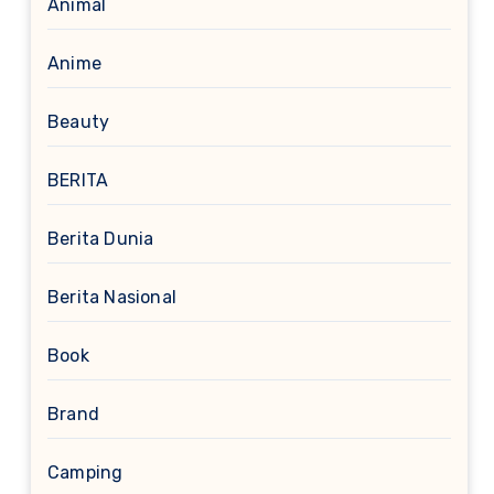
Animal
Anime
Beauty
BERITA
Berita Dunia
Berita Nasional
Book
Brand
Camping