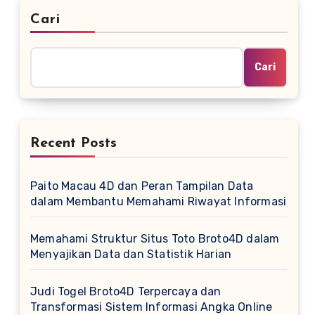
Cari
Cari
Recent Posts
Paito Macau 4D dan Peran Tampilan Data
dalam Membantu Memahami Riwayat Informasi
Memahami Struktur Situs Toto Broto4D dalam
Menyajikan Data dan Statistik Harian
Judi Togel Broto4D Terpercaya dan
Transformasi Sistem Informasi Angka Online