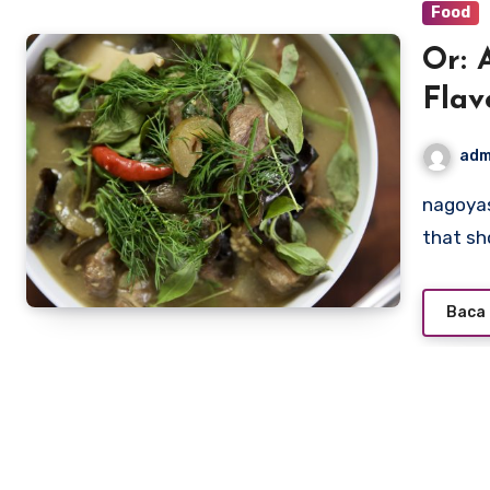
Food
Or: 
Flav
adm
nagoyasuzukiamerica.com – Or is a beloved Laotian dish
that sh
Baca 