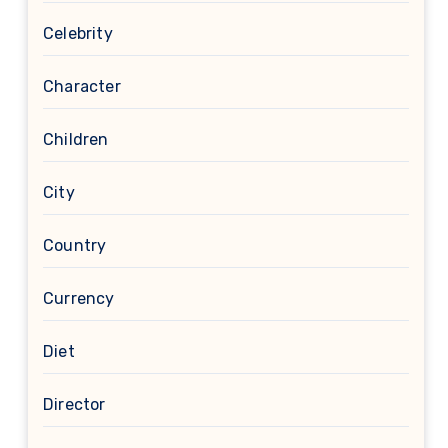
Celebrity
Character
Children
City
Country
Currency
Diet
Director