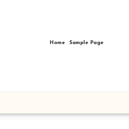
Home
Sample Page