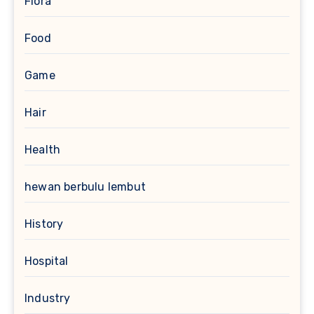
Flora
Food
Game
Hair
Health
hewan berbulu lembut
History
Hospital
Industry