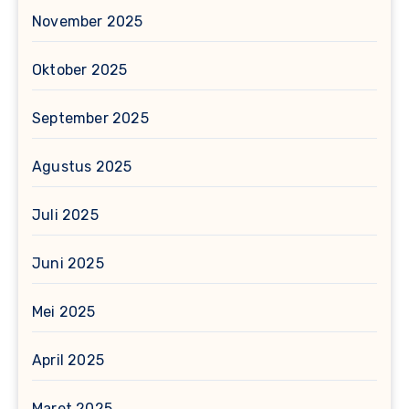
November 2025
Oktober 2025
September 2025
Agustus 2025
Juli 2025
Juni 2025
Mei 2025
April 2025
Maret 2025