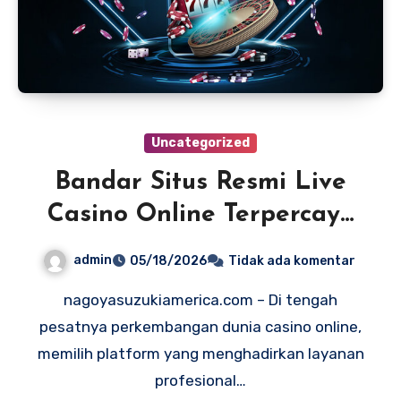
Uncategorized
Bandar Situs Resmi Live
Casino Online Terpercaya
dengan Pelayanan
admin
05/18/2026
Tidak ada komentar
Profesional 24 Jam
nagoyasuzukiamerica.com – Di tengah
pesatnya perkembangan dunia casino online,
memilih platform yang menghadirkan layanan
profesional…