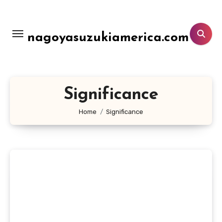
Lewati
ke
konten
nagoyasuzukiamerica.com
Significance
Home
Significance