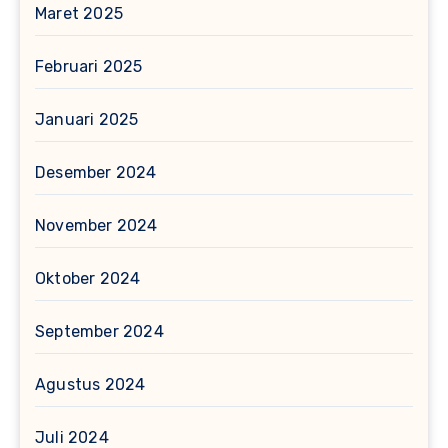
Maret 2025
Februari 2025
Januari 2025
Desember 2024
November 2024
Oktober 2024
September 2024
Agustus 2024
Juli 2024