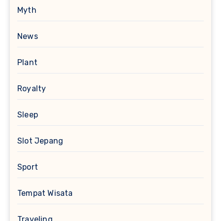
Myth
News
Plant
Royalty
Sleep
Slot Jepang
Sport
Tempat Wisata
Traveling