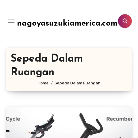
Lewati
ke
konten
nagoyasuzukiamerica.com
Sepeda Dalam
Ruangan
Home
Sepeda Dalam Ruangan