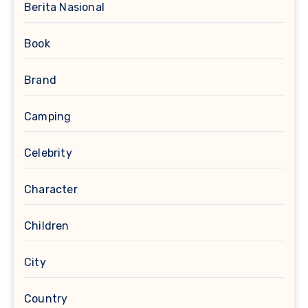
Berita Nasional
Book
Brand
Camping
Celebrity
Character
Children
City
Country