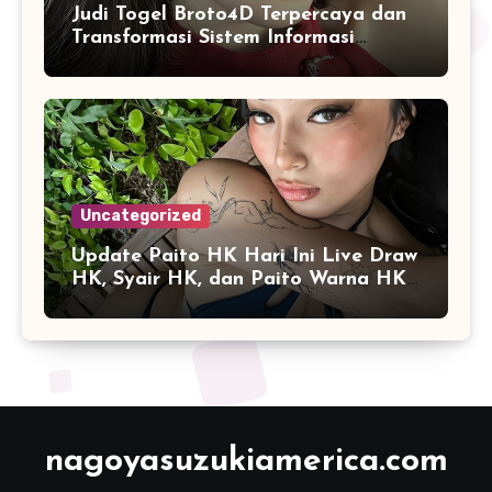
Judi Togel Broto4D Terpercaya dan
Transformasi Sistem Informasi
Angka Online
Uncategorized
Update Paito HK Hari Ini Live Draw
HK, Syair HK, dan Paito Warna HK
Terlengkap
nagoyasuzukiamerica.com