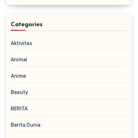
Categories
Aktivitas
Animal
Anime
Beauty
BERITA
Berita Dunia