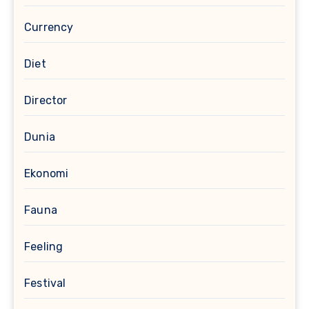
Currency
Diet
Director
Dunia
Ekonomi
Fauna
Feeling
Festival