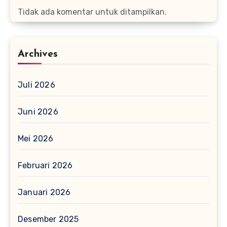
Tidak ada komentar untuk ditampilkan.
Archives
Juli 2026
Juni 2026
Mei 2026
Februari 2026
Januari 2026
Desember 2025