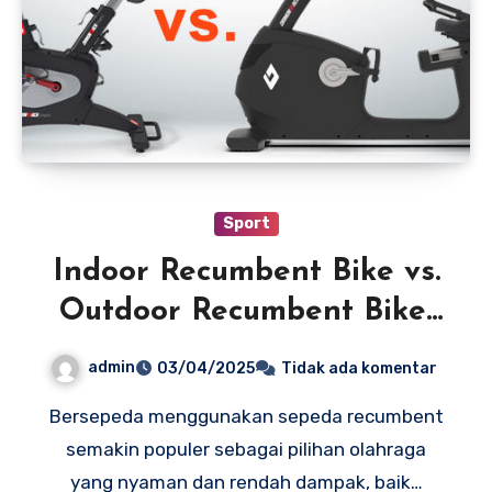
Sport
Indoor Recumbent Bike vs.
Outdoor Recumbent Bike:
Kelebihan dan
admin
03/04/2025
Tidak ada komentar
Kekurangannya
Bersepeda menggunakan sepeda recumbent
semakin populer sebagai pilihan olahraga
yang nyaman dan rendah dampak, baik…