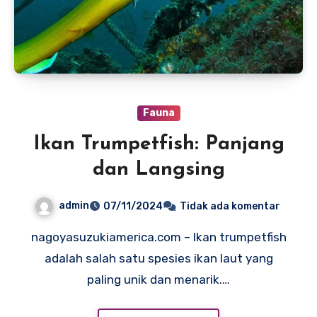
Fauna
Ikan Trumpetfish: Panjang
dan Langsing
admin
07/11/2024
Tidak ada komentar
nagoyasuzukiamerica.com – Ikan trumpetfish
adalah salah satu spesies ikan laut yang
paling unik dan menarik.…