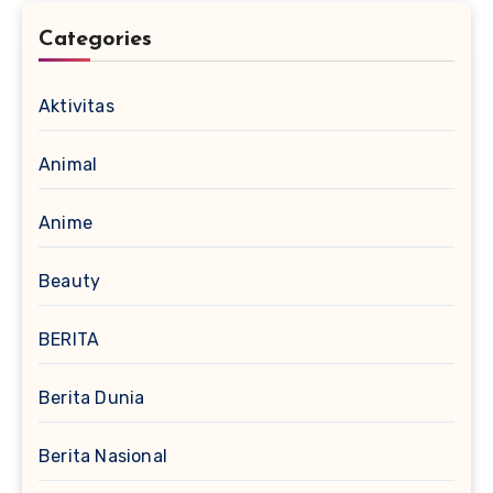
Categories
Aktivitas
Animal
Anime
Beauty
BERITA
Berita Dunia
Berita Nasional