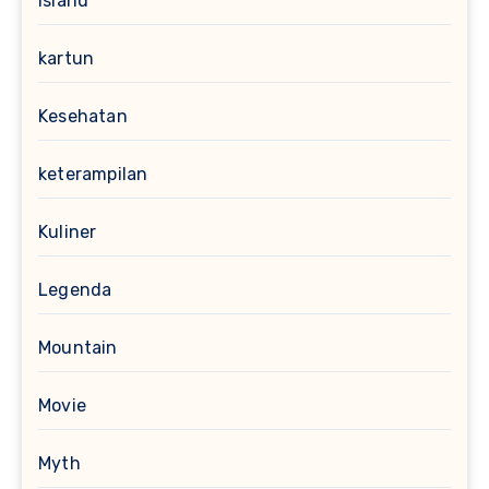
Island
kartun
Kesehatan
keterampilan
Kuliner
Legenda
Mountain
Movie
Myth