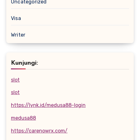
Uncategorized
Visa
Writer
Kunjungi:
slot
slot
https://lynk.id/medusa88-login
medusa88
https://carenowrx.com/