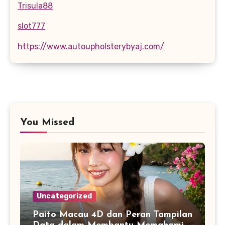
Trisula88
slot777
https://www.autoupholsterybyaj.com/
You Missed
Uncategorized
Paito Macau 4D dan Peran Tampilan