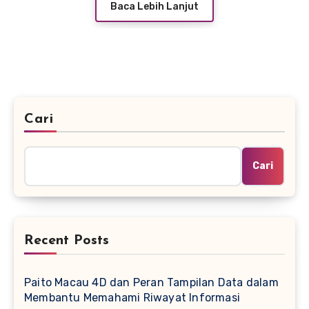
Baca Lebih Lanjut
Cari
Cari
Recent Posts
Paito Macau 4D dan Peran Tampilan Data dalam
Membantu Memahami Riwayat Informasi