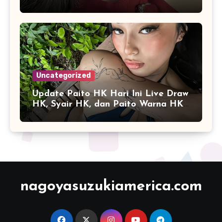
Angka Online
Uncategorized
Update Paito HK Hari Ini Live Draw
HK, Syair HK, dan Paito Warna HK
Terlengkap
nagoyasuzukiamerica.com