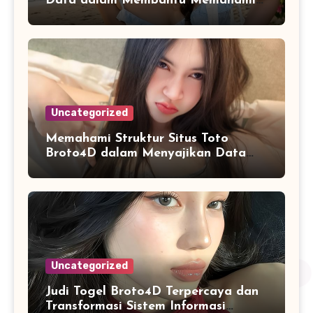
Data dalam Membantu Memahami
Riwayat Informasi
Uncategorized
Memahami Struktur Situs Toto
Broto4D dalam Menyajikan Data
dan Statistik Harian
Uncategorized
Judi Togel Broto4D Terpercaya dan
Transformasi Sistem Informasi