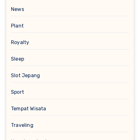
News
Plant
Royalty
Sleep
Slot Jepang
Sport
Tempat Wisata
Traveling