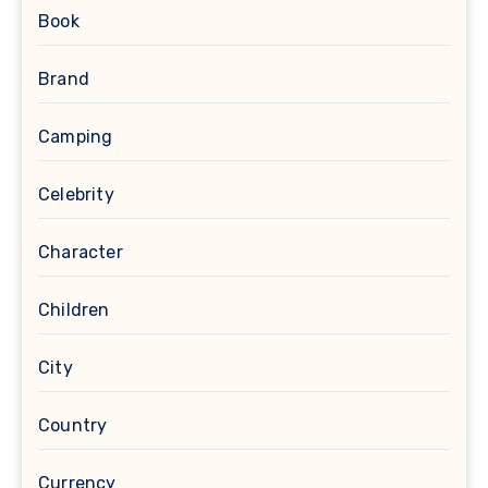
Book
Brand
Camping
Celebrity
Character
Children
City
Country
Currency