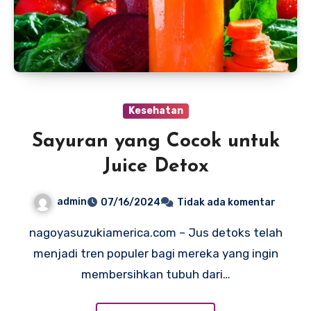
Kesehatan
Sayuran yang Cocok untuk
Juice Detox
admin
07/16/2024
Tidak ada komentar
nagoyasuzukiamerica.com – Jus detoks telah
menjadi tren populer bagi mereka yang ingin
membersihkan tubuh dari…