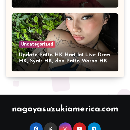
Angka Online
Uncategorized
Update Paito HK Hari Ini Live Draw
HK, Syair HK, dan Paito Warna HK
Terlengkap
nagoyasuzukiamerica.com