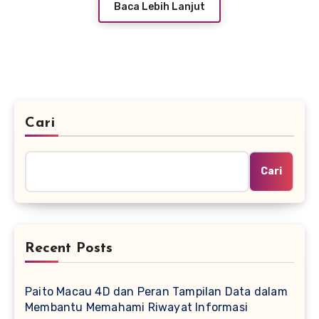
Baca Lebih Lanjut
Cari
Cari
Recent Posts
Paito Macau 4D dan Peran Tampilan Data dalam
Membantu Memahami Riwayat Informasi