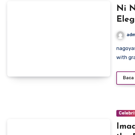
Ni N
Ele
adm
nagoyasuzukiamerica.com – Ni Ni, a name synonymous
with gr
Baca 
Celebri
Imaa