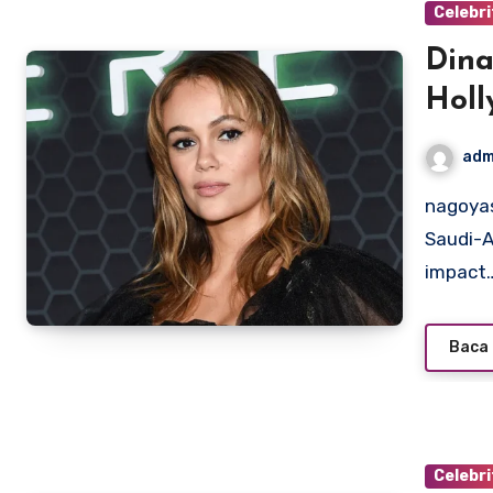
Celebri
Dina
Holl
adm
nagoyasuzukiamerica.com – Dina Shihabi is a talented
Saudi-A
impact
Baca 
Celebri