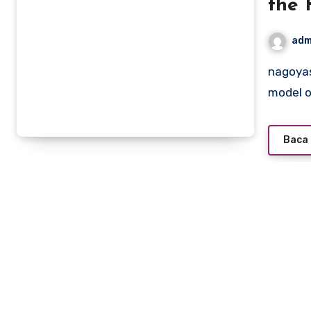
the 
adm
nagoyasuzukiamerica.com – Imaan Hammam, a Dutch
model o
Baca 