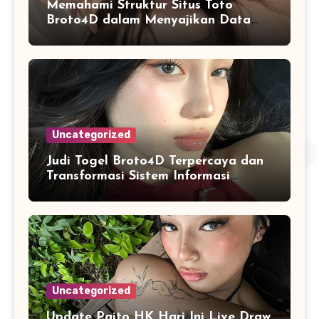
Memahami Struktur Situs Toto
Broto4D dalam Menyajikan Data
dan Statistik Harian
Uncategorized
Judi Togel Broto4D Terpercaya dan
Transformasi Sistem Informasi
Angka Online
Uncategorized
Update Paito HK Hari Ini Live Draw