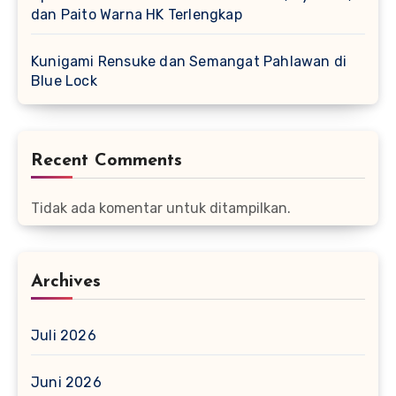
dan Paito Warna HK Terlengkap
Kunigami Rensuke dan Semangat Pahlawan di
Blue Lock
Recent Comments
Tidak ada komentar untuk ditampilkan.
Archives
Juli 2026
Juni 2026