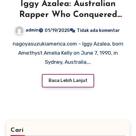
Iggy Azalea: Australian
Rapper Who Conquered
the Global Stage
admin
01/19/2025
Tidak ada komentar
nagoyasuzukiamerica.com – Iggy Azalea, born
Amethyst Amelia Kelly on June 7, 1990, in
Sydney, Australia,…
Baca Lebih Lanjut
Cari