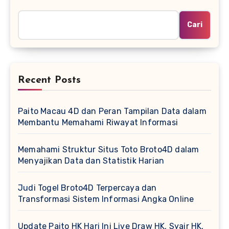
Cari
Recent Posts
Paito Macau 4D dan Peran Tampilan Data dalam
Membantu Memahami Riwayat Informasi
Memahami Struktur Situs Toto Broto4D dalam
Menyajikan Data dan Statistik Harian
Judi Togel Broto4D Terpercaya dan
Transformasi Sistem Informasi Angka Online
Update Paito HK Hari Ini Live Draw HK, Syair HK,