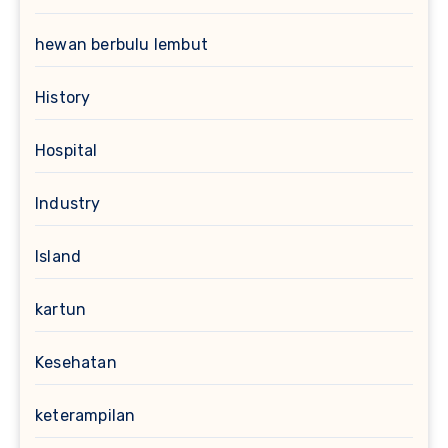
hewan berbulu lembut
History
Hospital
Industry
Island
kartun
Kesehatan
keterampilan