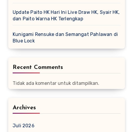
Update Paito HK Hari Ini Live Draw HK, Syair HK,
dan Paito Warna HK Terlengkap
Kunigami Rensuke dan Semangat Pahlawan di
Blue Lock
Recent Comments
Tidak ada komentar untuk ditampilkan.
Archives
Juli 2026