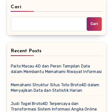
Cari
Cari
Recent Posts
Paito Macau 4D dan Peran Tampilan Data
dalam Membantu Memahami Riwayat Informasi
Memahami Struktur Situs Toto Broto4D dalam
Menyajikan Data dan Statistik Harian
Judi Togel Broto4D Terpercaya dan
Transformasi Sistem Informasi Angka Online