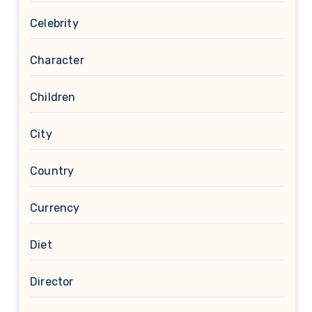
Celebrity
Character
Children
City
Country
Currency
Diet
Director