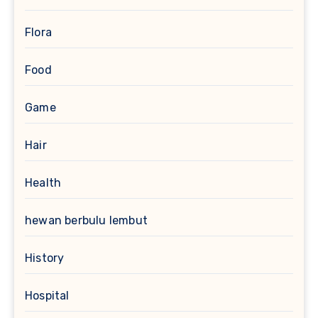
Flora
Food
Game
Hair
Health
hewan berbulu lembut
History
Hospital