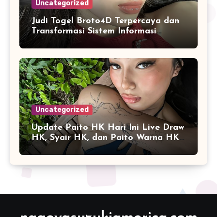
Uncategorized
Judi Togel Broto4D Terpercaya dan
Transformasi Sistem Informasi
Angka Online
Uncategorized
Update Paito HK Hari Ini Live Draw
HK, Syair HK, dan Paito Warna HK
Terlengkap