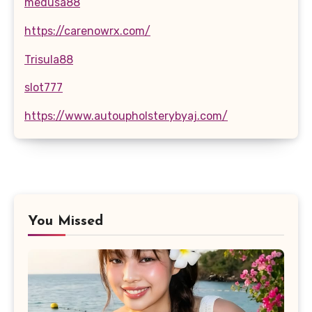
medusa88
https://carenowrx.com/
Trisula88
slot777
https://www.autoupholsterybyaj.com/
You Missed