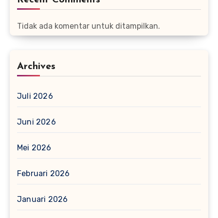
Tidak ada komentar untuk ditampilkan.
Archives
Juli 2026
Juni 2026
Mei 2026
Februari 2026
Januari 2026