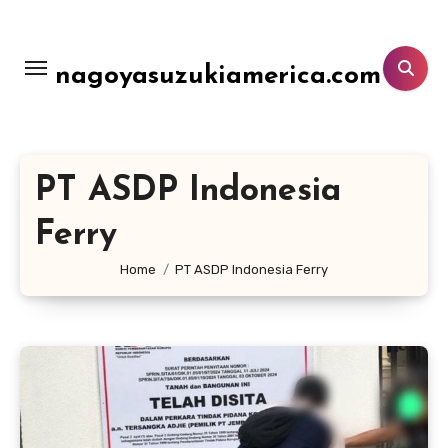
Lewati
ke
konten
nagoyasuzukiamerica.com
PT ASDP Indonesia
Ferry
Home
PT ASDP Indonesia Ferry