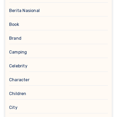
Berita Nasional
Book
Brand
Camping
Celebrity
Character
Children
City