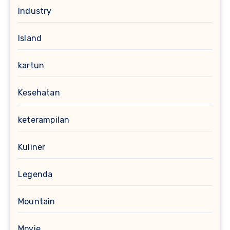
Industry
Island
kartun
Kesehatan
keterampilan
Kuliner
Legenda
Mountain
Movie