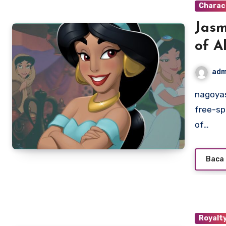
Charac
Jasm
of A
adm
nagoyasuzukiamerica.com – Jasmine, the spirited and
free-sp
of…
Baca 
Royalt