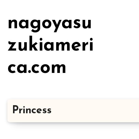
Lewati
ke
nagoyasu
konten
zukiameri
ca.com
Princess