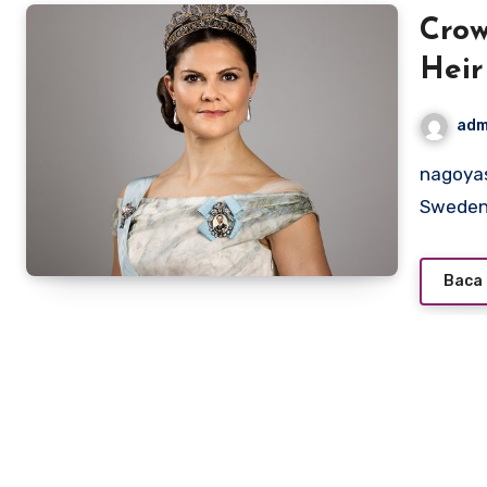
Crow
Heir
adm
nagoyasuzukiamerica.com – Crown Princess Victoria of
Sweden,
Baca 