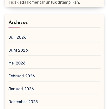
Tidak ada komentar untuk ditampilkan.
Archives
Juli 2026
Juni 2026
Mei 2026
Februari 2026
Januari 2026
Desember 2025