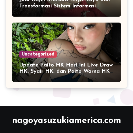
Transformasi Sistem Informasi
Angka Online
Uncategorized
Update Paito HK Hari Ini Live Draw
HK, Syair HK, dan Paito Warna HK
Terlengkap
nagoyasuzukiamerica.com