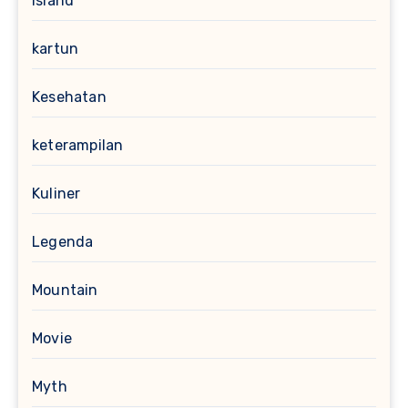
Island
kartun
Kesehatan
keterampilan
Kuliner
Legenda
Mountain
Movie
Myth