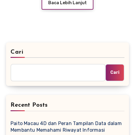
Baca Lebih Lanjut
Cari
Cari
Recent Posts
Paito Macau 4D dan Peran Tampilan Data dalam
Membantu Memahami Riwayat Informasi