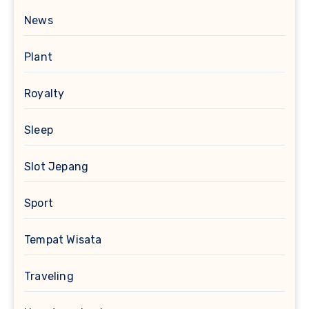
News
Plant
Royalty
Sleep
Slot Jepang
Sport
Tempat Wisata
Traveling