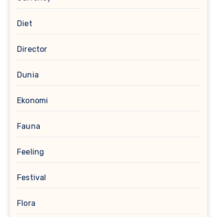
Diet
Director
Dunia
Ekonomi
Fauna
Feeling
Festival
Flora