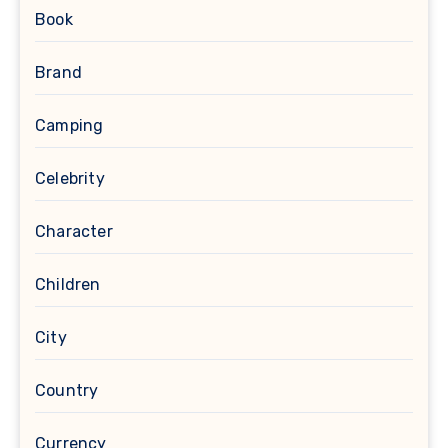
Book
Brand
Camping
Celebrity
Character
Children
City
Country
Currency