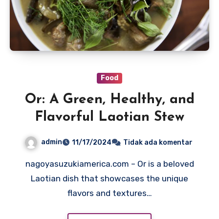
Food
Or: A Green, Healthy, and
Flavorful Laotian Stew
admin
11/17/2024
Tidak ada komentar
nagoyasuzukiamerica.com – Or is a beloved
Laotian dish that showcases the unique
flavors and textures…