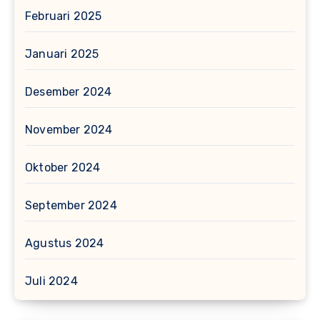
Februari 2025
Januari 2025
Desember 2024
November 2024
Oktober 2024
September 2024
Agustus 2024
Juli 2024