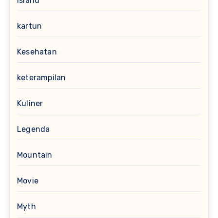
Island
kartun
Kesehatan
keterampilan
Kuliner
Legenda
Mountain
Movie
Myth