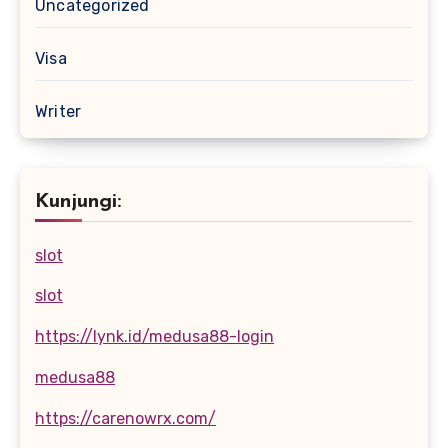
Uncategorized
Visa
Writer
Kunjungi:
slot
slot
https://lynk.id/medusa88-login
medusa88
https://carenowrx.com/