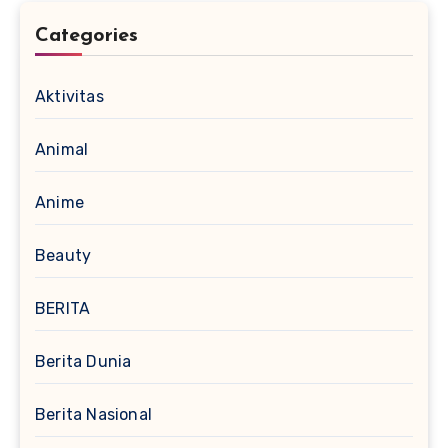
Categories
Aktivitas
Animal
Anime
Beauty
BERITA
Berita Dunia
Berita Nasional