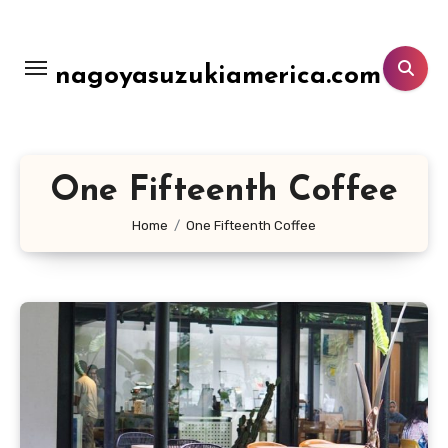
Lewati
ke
konten
nagoyasuzukiamerica.com
One Fifteenth Coffee
Home
One Fifteenth Coffee