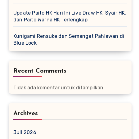
Update Paito HK Hari Ini Live Draw HK, Syair HK,
dan Paito Warna HK Terlengkap
Kunigami Rensuke dan Semangat Pahlawan di
Blue Lock
Recent Comments
Tidak ada komentar untuk ditampilkan.
Archives
Juli 2026