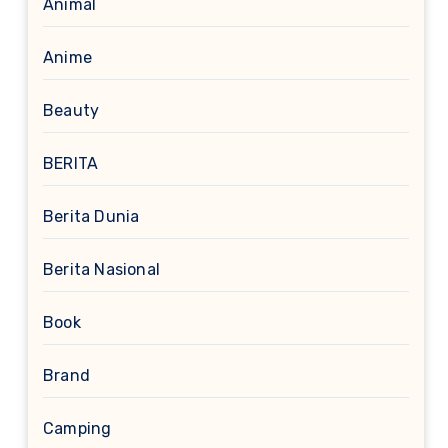
Animal
Anime
Beauty
BERITA
Berita Dunia
Berita Nasional
Book
Brand
Camping