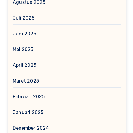
Agustus 2025
Juli 2025
Juni 2025
Mei 2025
April 2025
Maret 2025
Februari 2025
Januari 2025
Desember 2024