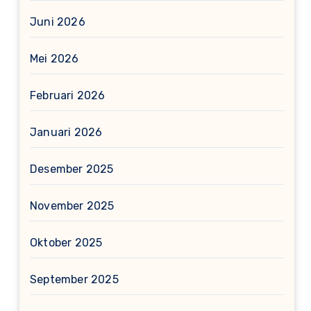
Juni 2026
Mei 2026
Februari 2026
Januari 2026
Desember 2025
November 2025
Oktober 2025
September 2025