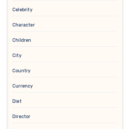
Celebrity
Character
Children
City
Country
Currency
Diet
Director