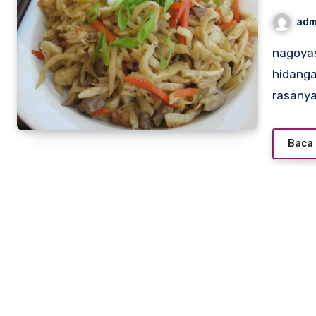
adm
nagoyasuzukiamerica.com – Tsuivan adalah salah satu
hidanga
rasany
Baca 