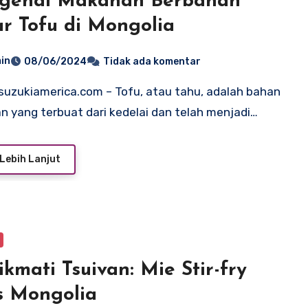
genal Makanan Berbahan
r Tofu di Mongolia
in
08/06/2024
Tidak ada komentar
 yang terbuat dari kedelai dan telah menjadi…
Lebih Lanjut
kmati Tsuivan: Mie Stir-fry
s Mongolia