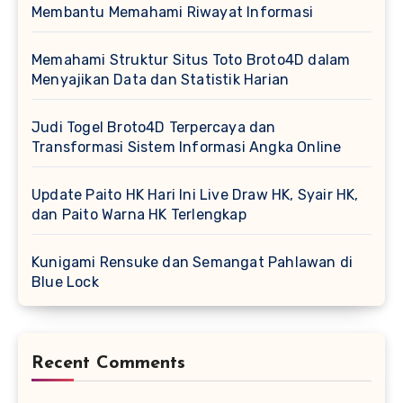
Membantu Memahami Riwayat Informasi
Memahami Struktur Situs Toto Broto4D dalam
Menyajikan Data dan Statistik Harian
Judi Togel Broto4D Terpercaya dan
Transformasi Sistem Informasi Angka Online
Update Paito HK Hari Ini Live Draw HK, Syair HK,
dan Paito Warna HK Terlengkap
Kunigami Rensuke dan Semangat Pahlawan di
Blue Lock
Recent Comments