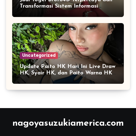
Transformasi Sistem Informasi
Angka Online
Uncategorized
Update Paito HK Hari Ini Live Draw
HK, Syair HK, dan Paito Warna HK
Terlengkap
nagoyasuzukiamerica.com