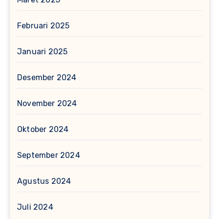
Februari 2025
Januari 2025
Desember 2024
November 2024
Oktober 2024
September 2024
Agustus 2024
Juli 2024