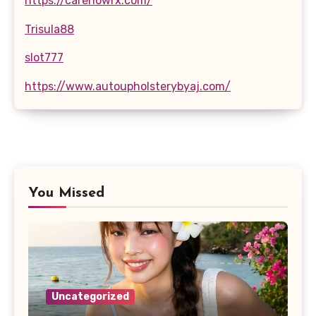
https://carenowrx.com/
Trisula88
slot777
https://www.autoupholsterybyaj.com/
You Missed
Uncategorized