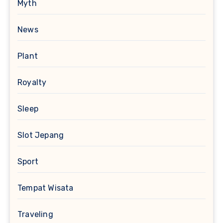
Myth
News
Plant
Royalty
Sleep
Slot Jepang
Sport
Tempat Wisata
Traveling