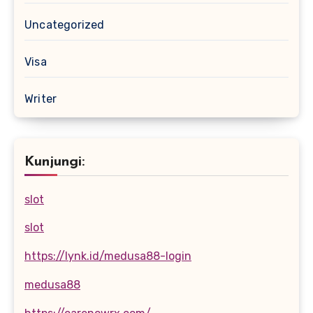
Uncategorized
Visa
Writer
Kunjungi:
slot
slot
https://lynk.id/medusa88-login
medusa88