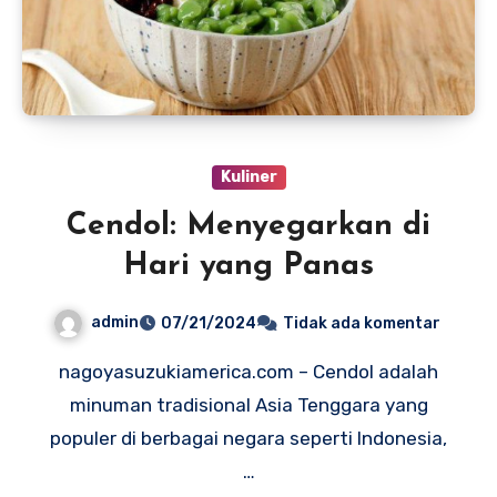
Kuliner
Cendol: Menyegarkan di
Hari yang Panas
admin
07/21/2024
Tidak ada komentar
nagoyasuzukiamerica.com – Cendol adalah
minuman tradisional Asia Tenggara yang
populer di berbagai negara seperti Indonesia,
…