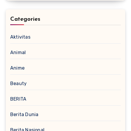
Categories
Aktivitas
Animal
Anime
Beauty
BERITA
Berita Dunia
Berita Nasional