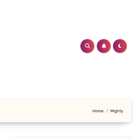
Home
Mighty