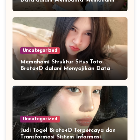
Data dalam Membantu Memahami
Riwayat Informasi
Uncategorized
Memahami Struktur Situs Toto
Broto4D dalam Menyajikan Data
dan Statistik Harian
Uncategorized
Judi Togel Broto4D Terpercaya dan
Transformasi Sistem Informasi