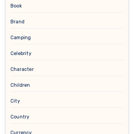
Book
Brand
Camping
Celebrity
Character
Children
City
Country
Currency