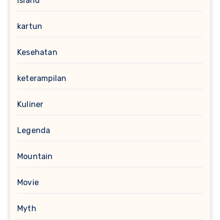
Island
kartun
Kesehatan
keterampilan
Kuliner
Legenda
Mountain
Movie
Myth