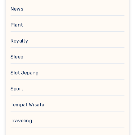
News
Plant
Royalty
Sleep
Slot Jepang
Sport
Tempat Wisata
Traveling