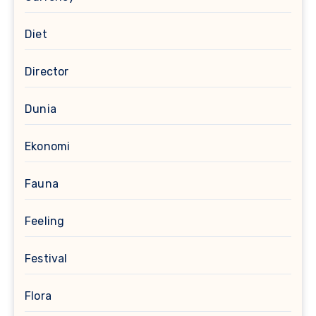
Diet
Director
Dunia
Ekonomi
Fauna
Feeling
Festival
Flora