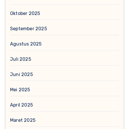
Oktober 2025
September 2025
Agustus 2025
Juli 2025
Juni 2025
Mei 2025
April 2025
Maret 2025