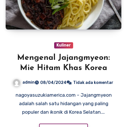
Kuliner
Mengenal Jajangmyeon:
Mie Hitam Khas Korea
admin
08/04/2024
Tidak ada komentar
nagoyasuzukiamerica.com – Jajangmyeon
adalah salah satu hidangan yang paling
populer dan ikonik di Korea Selatan.…