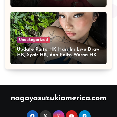
Angka Online
Uncategorized
Update Paito HK Hari Ini Live Draw
HK, Syair HK, dan Paito Warna HK
Terlengkap
nagoyasuzukiamerica.com