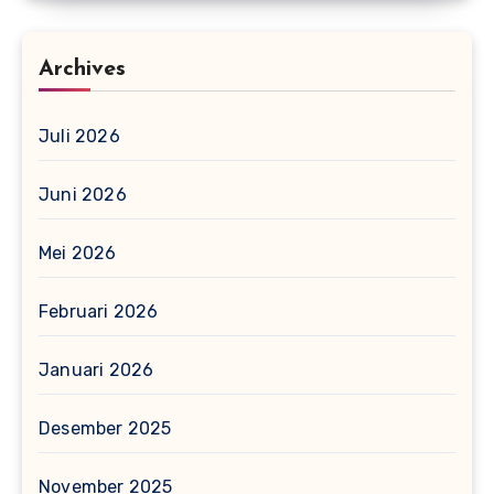
Archives
Juli 2026
Juni 2026
Mei 2026
Februari 2026
Januari 2026
Desember 2025
November 2025