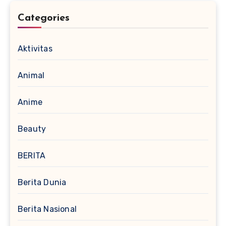
Categories
Aktivitas
Animal
Anime
Beauty
BERITA
Berita Dunia
Berita Nasional