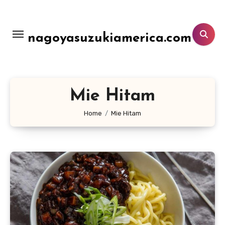
Lewati
ke
konten
nagoyasuzukiamerica.com
Mie Hitam
Home
Mie Hitam