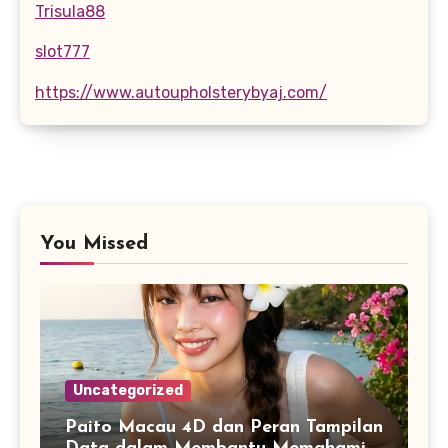
Trisula88
slot777
https://www.autoupholsterybyaj.com/
You Missed
Uncategorized
Paito Macau 4D dan Peran Tampilan