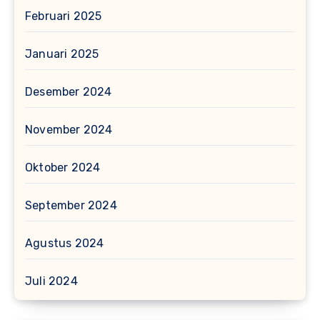
Februari 2025
Januari 2025
Desember 2024
November 2024
Oktober 2024
September 2024
Agustus 2024
Juli 2024