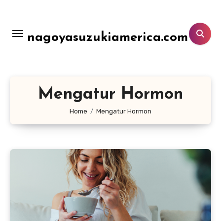
Lewati
ke
konten
nagoyasuzukiamerica.com
Mengatur Hormon
Home
Mengatur Hormon