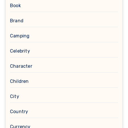
Book
Brand
Camping
Celebrity
Character
Children
City
Country
Currency