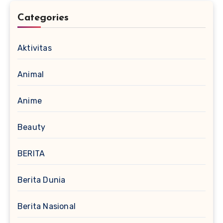
Categories
Aktivitas
Animal
Anime
Beauty
BERITA
Berita Dunia
Berita Nasional