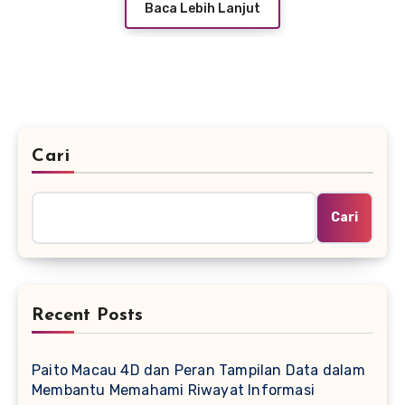
Baca Lebih Lanjut
Cari
Cari
Recent Posts
Paito Macau 4D dan Peran Tampilan Data dalam
Membantu Memahami Riwayat Informasi