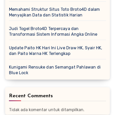
Memahami Struktur Situs Toto Broto4D dalam
Menyajikan Data dan Statistik Harian
Judi Togel Broto4D Terpercaya dan
Transformasi Sistem Informasi Angka Online
Update Paito HK Hari Ini Live Draw HK, Syair HK,
dan Paito Warna HK Terlengkap
Kunigami Rensuke dan Semangat Pahlawan di
Blue Lock
Recent Comments
Tidak ada komentar untuk ditampilkan.