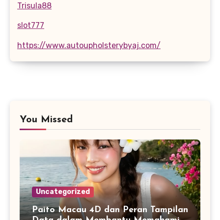
Trisula88
slot777
https://www.autoupholsterybyaj.com/
You Missed
Uncategorized
Paito Macau 4D dan Peran Tampilan