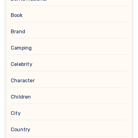
Book
Brand
Camping
Celebrity
Character
Children
City
Country