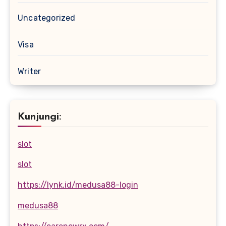
Uncategorized
Visa
Writer
Kunjungi:
slot
slot
https://lynk.id/medusa88-login
medusa88