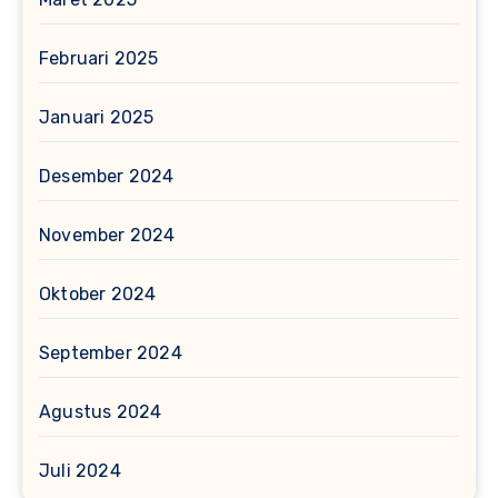
Februari 2025
Januari 2025
Desember 2024
November 2024
Oktober 2024
September 2024
Agustus 2024
Juli 2024