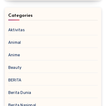
Categories
Aktivitas
Animal
Anime
Beauty
BERITA
Berita Dunia
Berita Nasional