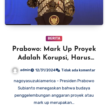
BERITA
Prabowo: Mark Up Proyek
Adalah Korupsi, Harus
Dihentikan untuk Lindungi
admin
12/31/2024
Tidak ada komentar
Uang Rakyat
nagoyasuzukiamerica – Presiden Prabowo
Subianto menegaskan bahwa budaya
penggelembungan anggaran proyek atau
mark up merupakan…