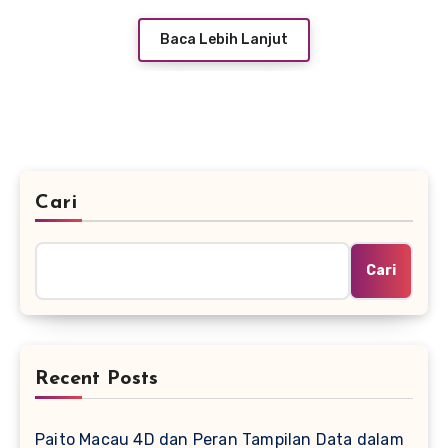
Baca Lebih Lanjut
Cari
Cari
Recent Posts
Paito Macau 4D dan Peran Tampilan Data dalam