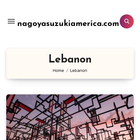
Lewati
ke
konten
nagoyasuzukiamerica.com
Lebanon
Home
Lebanon