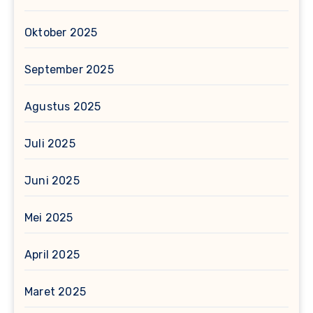
Oktober 2025
September 2025
Agustus 2025
Juli 2025
Juni 2025
Mei 2025
April 2025
Maret 2025