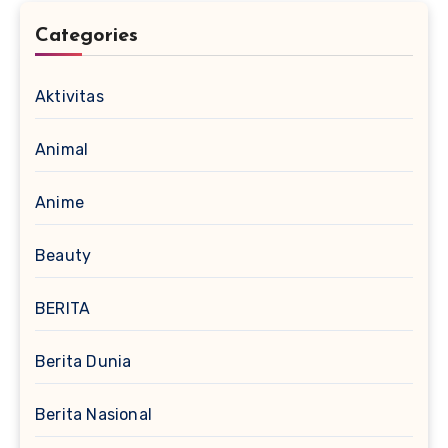
Categories
Aktivitas
Animal
Anime
Beauty
BERITA
Berita Dunia
Berita Nasional