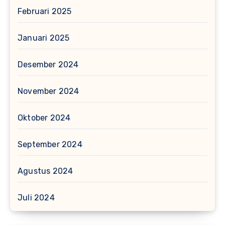
Februari 2025
Januari 2025
Desember 2024
November 2024
Oktober 2024
September 2024
Agustus 2024
Juli 2024