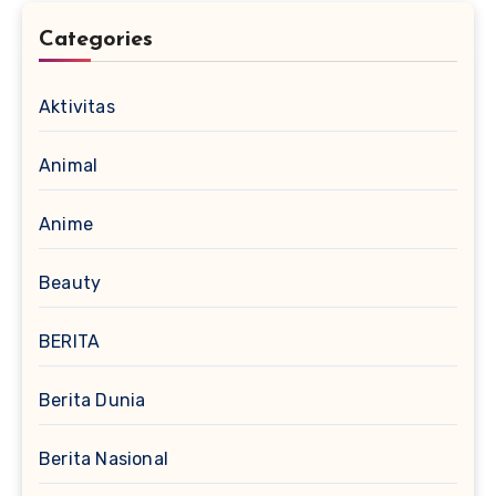
Categories
Aktivitas
Animal
Anime
Beauty
BERITA
Berita Dunia
Berita Nasional