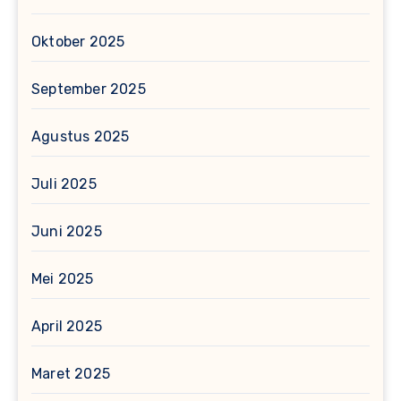
Oktober 2025
September 2025
Agustus 2025
Juli 2025
Juni 2025
Mei 2025
April 2025
Maret 2025