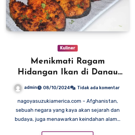
Kuliner
Menikmati Ragam
Hidangan Ikan di Danau
Afghanistan
admin
08/10/2024
Tidak ada komentar
nagoyasuzukiamerica.com – Afghanistan,
sebuah negara yang kaya akan sejarah dan
budaya, juga menawarkan keindahan alam…