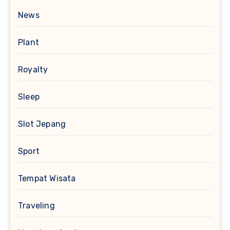
News
Plant
Royalty
Sleep
Slot Jepang
Sport
Tempat Wisata
Traveling