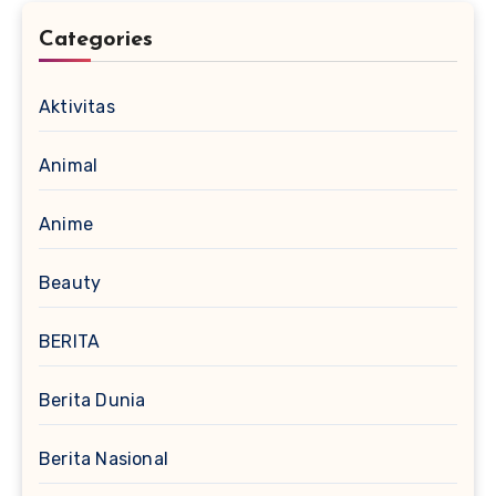
Categories
Aktivitas
Animal
Anime
Beauty
BERITA
Berita Dunia
Berita Nasional