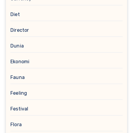
Diet
Director
Dunia
Ekonomi
Fauna
Feeling
Festival
Flora