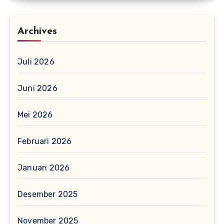
Archives
Juli 2026
Juni 2026
Mei 2026
Februari 2026
Januari 2026
Desember 2025
November 2025