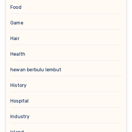
Food
Game
Hair
Health
hewan berbulu lembut
History
Hospital
Industry