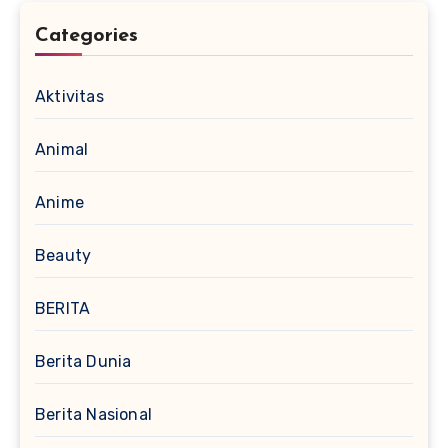
Categories
Aktivitas
Animal
Anime
Beauty
BERITA
Berita Dunia
Berita Nasional