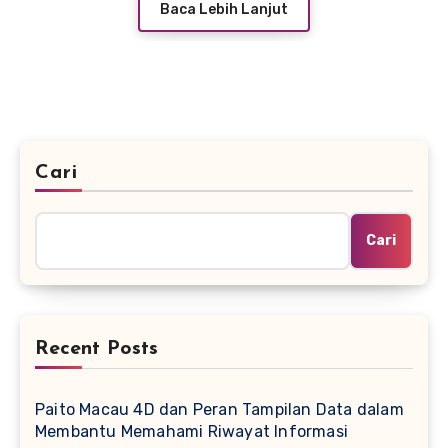
Baca Lebih Lanjut
Cari
Cari
Recent Posts
Paito Macau 4D dan Peran Tampilan Data dalam
Membantu Memahami Riwayat Informasi