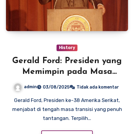
History
Gerald Ford: Presiden yang
Memimpin pada Masa
Transisi
admin
03/08/2025
Tidak ada komentar
Gerald Ford, Presiden ke-38 Amerika Serikat,
menjabat di tengah masa transisi yang penuh
tantangan. Terpilih…