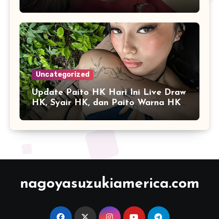
Angka Online
Uncategorized
Update Paito HK Hari Ini Live Draw
HK, Syair HK, dan Paito Warna HK
Terlengkap
nagoyasuzukiamerica.com