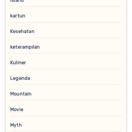
Island
kartun
Kesehatan
keterampilan
Kuliner
Legenda
Mountain
Movie
Myth