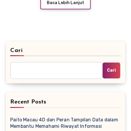
Baca Lebih Lanjut
Cari
Cari
Recent Posts
Paito Macau 4D dan Peran Tampilan Data dalam
Membantu Memahami Riwayat Informasi