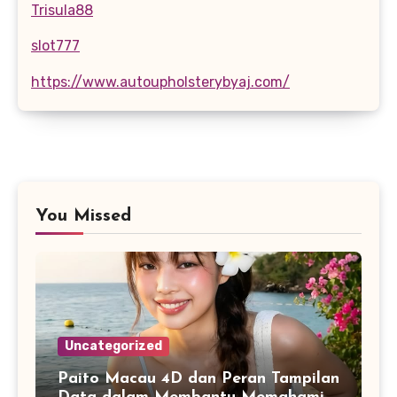
Trisula88
slot777
https://www.autoupholsterybyaj.com/
You Missed
Uncategorized
Paito Macau 4D dan Peran Tampilan