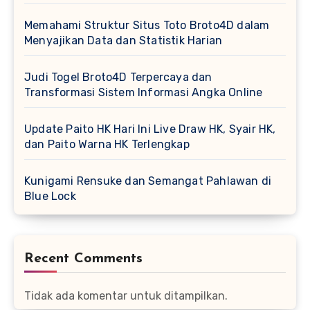
Memahami Struktur Situs Toto Broto4D dalam
Menyajikan Data dan Statistik Harian
Judi Togel Broto4D Terpercaya dan
Transformasi Sistem Informasi Angka Online
Update Paito HK Hari Ini Live Draw HK, Syair HK,
dan Paito Warna HK Terlengkap
Kunigami Rensuke dan Semangat Pahlawan di
Blue Lock
Recent Comments
Tidak ada komentar untuk ditampilkan.