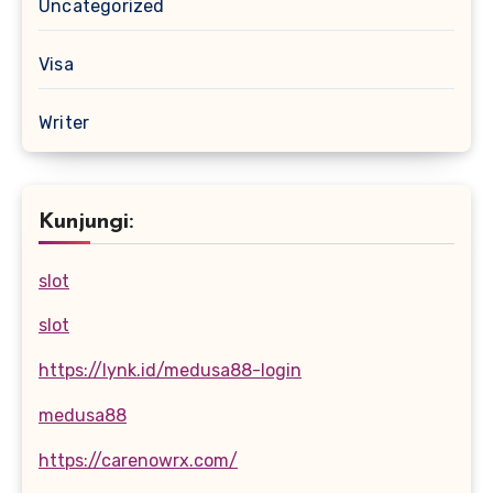
Uncategorized
Visa
Writer
Kunjungi:
slot
slot
https://lynk.id/medusa88-login
medusa88
https://carenowrx.com/