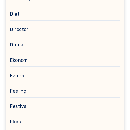
Diet
Director
Dunia
Ekonomi
Fauna
Feeling
Festival
Flora