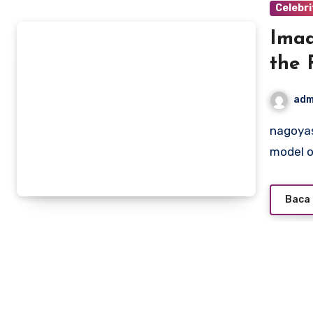
Celebri
Imaa
the 
adm
nagoyasuzukiamerica.com – Imaan Hammam, a Dutch
model o
Baca 