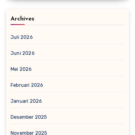
Archives
Juli 2026
Juni 2026
Mei 2026
Februari 2026
Januari 2026
Desember 2025
November 2025