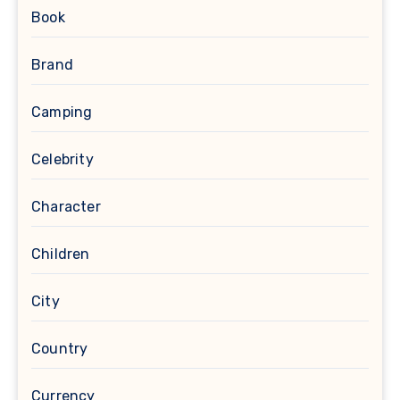
Book
Brand
Camping
Celebrity
Character
Children
City
Country
Currency