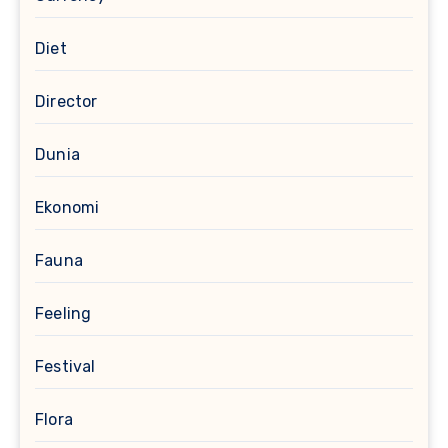
Diet
Director
Dunia
Ekonomi
Fauna
Feeling
Festival
Flora