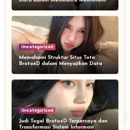
Data dalam Membantu Memahami
Riwayat Informasi
Uncategorized
Memahami Struktur Situs Toto
Broto4D dalam Menyajikan Data
dan Statistik Harian
Uncategorized
Judi Togel Broto4D Terpercaya dan
Transformasi Sistem Informasi