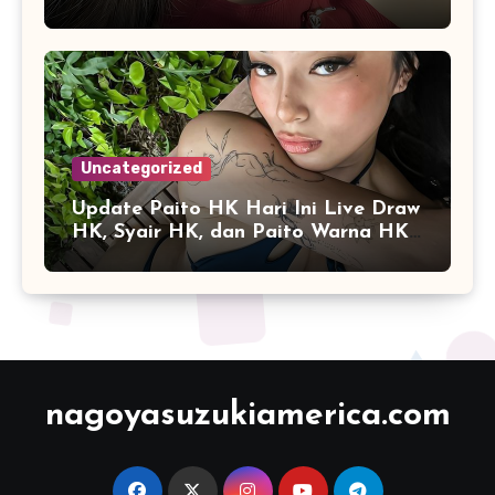
Angka Online
Uncategorized
Update Paito HK Hari Ini Live Draw
HK, Syair HK, dan Paito Warna HK
Terlengkap
nagoyasuzukiamerica.com