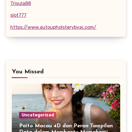
Trisula88
slot777
https://www.autoupholsterybyaj.com/
You Missed
Uncategorized
Paito Macau 4D dan Peran Tampilan