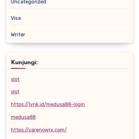
Uncategorized
Visa
Writer
Kunjungi:
slot
slot
https://lynk.id/medusa88-login
medusa88
https://carenowrx.com/