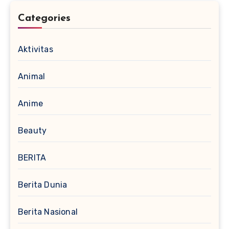
Categories
Aktivitas
Animal
Anime
Beauty
BERITA
Berita Dunia
Berita Nasional