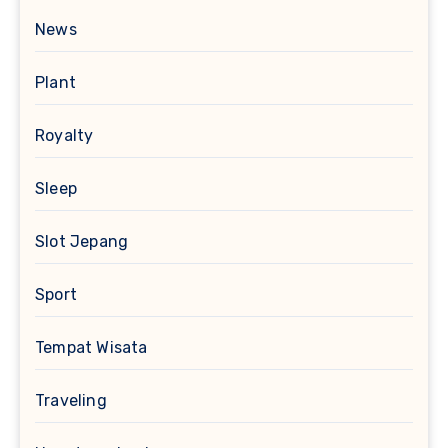
News
Plant
Royalty
Sleep
Slot Jepang
Sport
Tempat Wisata
Traveling