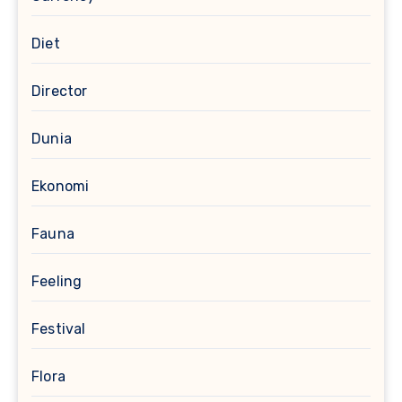
Diet
Director
Dunia
Ekonomi
Fauna
Feeling
Festival
Flora