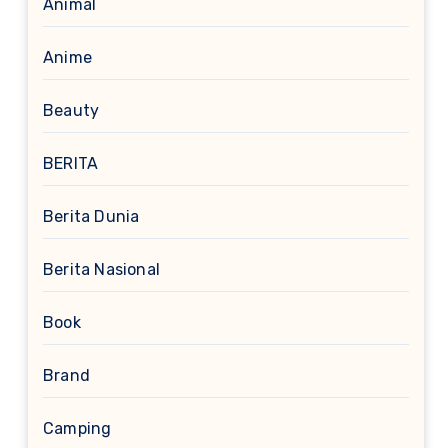
Animal
Anime
Beauty
BERITA
Berita Dunia
Berita Nasional
Book
Brand
Camping