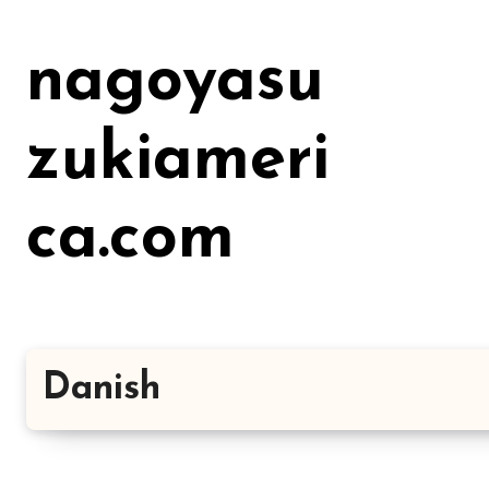
Lewati
ke
nagoyasu
konten
zukiameri
ca.com
Danish