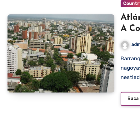
Countr
Atlá
A Co
adm
Barranquilla: The Joyful Pearl of the Caribbean
nagoyas
nestled
Baca 