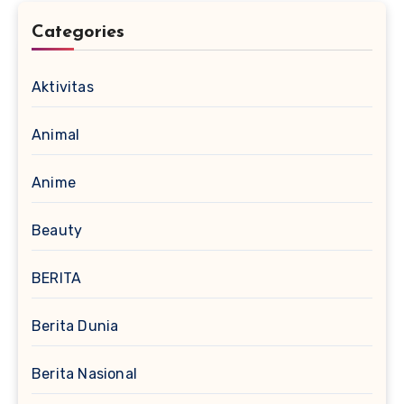
Categories
Aktivitas
Animal
Anime
Beauty
BERITA
Berita Dunia
Berita Nasional