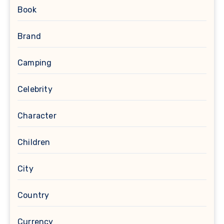
Book
Brand
Camping
Celebrity
Character
Children
City
Country
Currency