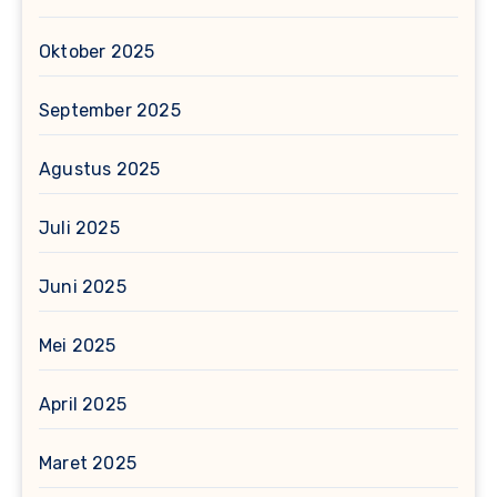
Oktober 2025
September 2025
Agustus 2025
Juli 2025
Juni 2025
Mei 2025
April 2025
Maret 2025