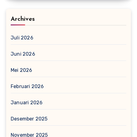
Archives
Juli 2026
Juni 2026
Mei 2026
Februari 2026
Januari 2026
Desember 2025
November 2025