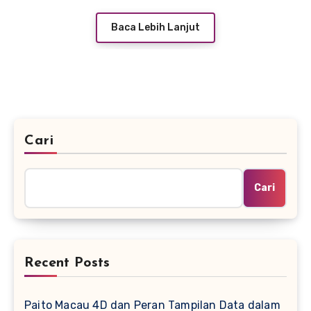
Baca Lebih Lanjut
Cari
Cari
Recent Posts
Paito Macau 4D dan Peran Tampilan Data dalam