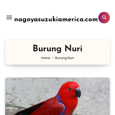
Lewati
ke
konten
nagoyasuzukiamerica.com
Burung Nuri
Home
Burung Nuri