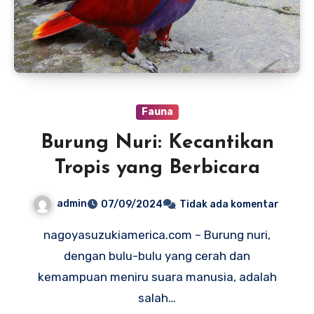
Fauna
Burung Nuri: Kecantikan
Tropis yang Berbicara
admin
07/09/2024
Tidak ada komentar
nagoyasuzukiamerica.com – Burung nuri,
dengan bulu-bulu yang cerah dan
kemampuan meniru suara manusia, adalah
salah…