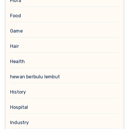
Flora
Food
Game
Hair
Health
hewan berbulu lembut
History
Hospital
Industry