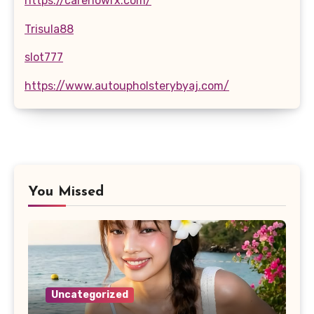
https://carenowrx.com/
Trisula88
slot777
https://www.autoupholsterybyaj.com/
You Missed
Uncategorized