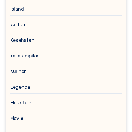
Island
kartun
Kesehatan
keterampilan
Kuliner
Legenda
Mountain
Movie