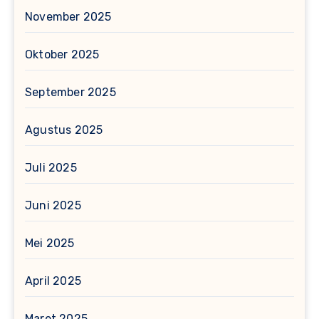
November 2025
Oktober 2025
September 2025
Agustus 2025
Juli 2025
Juni 2025
Mei 2025
April 2025
Maret 2025