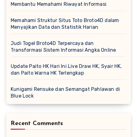
Membantu Memahami Riwayat Informasi
Memahami Struktur Situs Toto Broto4D dalam
Menyajikan Data dan Statistik Harian
Judi Togel Broto4D Terpercaya dan
Transformasi Sistem Informasi Angka Online
Update Paito HK Hari Ini Live Draw HK, Syair HK,
dan Paito Warna HK Terlengkap
Kunigami Rensuke dan Semangat Pahlawan di
Blue Lock
Recent Comments