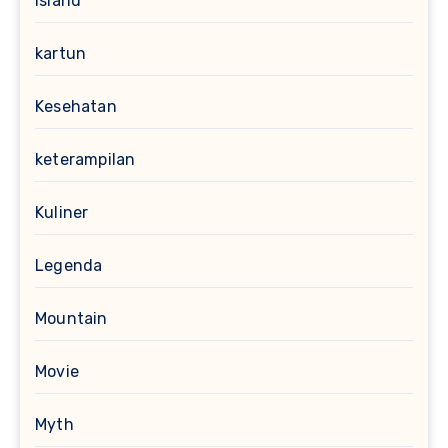
Island
kartun
Kesehatan
keterampilan
Kuliner
Legenda
Mountain
Movie
Myth