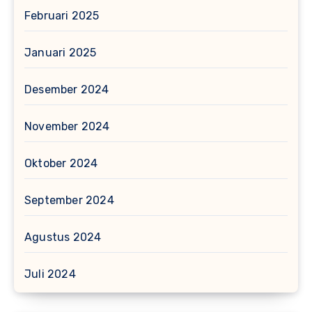
Februari 2025
Januari 2025
Desember 2024
November 2024
Oktober 2024
September 2024
Agustus 2024
Juli 2024