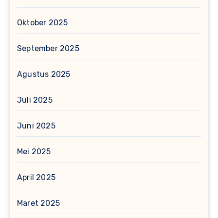
Oktober 2025
September 2025
Agustus 2025
Juli 2025
Juni 2025
Mei 2025
April 2025
Maret 2025